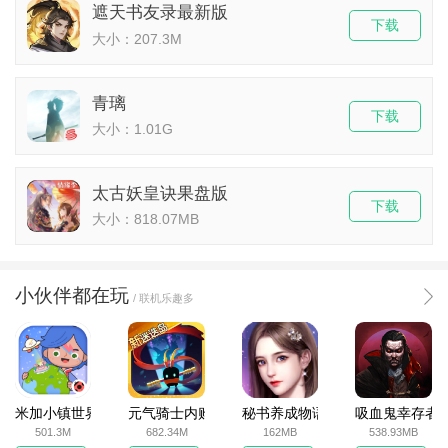
遮天书友录最新版
下载
大小：207.3M
青璃
下载
大小：1.01G
太古妖皇诀果盘版
下载
大小：818.07MB
小伙伴都在玩
/ 联机乐趣多
米加小镇世界2025官方版
元气骑士内购破解版
秘书养成物语
吸血鬼幸存者
501.3M
682.34M
162MB
538.93MB