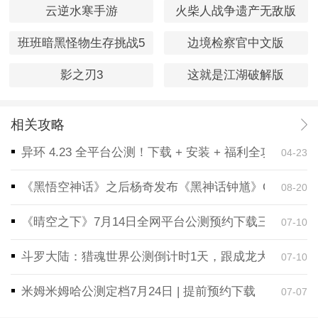
云逆水寒手游
火柴人战争遗产无敌版
班班暗黑怪物生存挑战5
边境检察官中文版
影之刃3
这就是江湖破解版
相关攻略
异环 4.23 全平台公测！下载 + 安装 + 福利全攻略，
04-23
《黑悟空神话》之后杨奇发布《黑神话钟馗》CG！预告
08-20
《晴空之下》7月14日全网平台公测预约下载三端同步
07-10
斗罗大陆：猎魂世界公测倒计时1天，跟成龙大哥一起
07-10
米姆米姆哈公测定档7月24日 | 提前预约下载
07-07