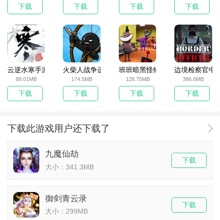
下载
下载
下载
下载
云逆水寒手游
火柴人战争遗产无敌版
班班暗黑怪物生存挑战5
边境检察官中
88.01MB
174.5MB
128.75MB
386.6MB
下载
下载
下载
下载
下载此游戏用户还下载了
九魔仙劫
下载
大小：341.3MB
御剑青云录
下载
大小：299MB