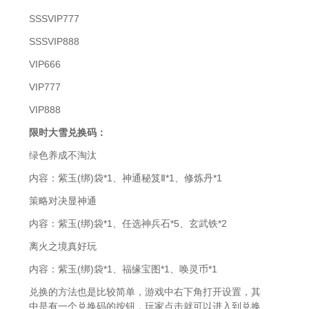
SSSVIP777
SSSVIP888
VIP666
VIP777
VIP888
限时
大雪兑换码：
绿色养成不淘汰
内容：紫玉(绑)袋*1、神通秘笈Ⅱ*1、修炼丹*1
策略对决显神通
内容：紫玉(绑)袋*1、任选神兵石*5、玄武铁*2
离火之境真好玩
内容：紫玉(绑)袋*1、福缘宝图*1、唤灵币*1
兑换的方法也是比较简单，游戏中右下角打开设置，其
中是有一个兑换码的按钮，玩家点击就可以进入到兑换