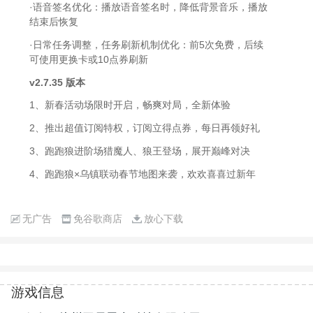
·语音签名优化：播放语音签名时，降低背景音乐，播放
结束后恢复
·日常任务调整，任务刷新机制优化：前5次免费，后续
可使用更换卡或10点券刷新
v2.7.35 版本
1、新春活动场限时开启，畅爽对局，全新体验
2、推出超值订阅特权，订阅立得点券，每日再领好礼
3、跑跑狼进阶场猎魔人、狼王登场，展开巅峰对决
4、跑跑狼×乌镇联动春节地图来袭，欢欢喜喜过新年
无广告
免谷歌商店
放心下载
游戏信息