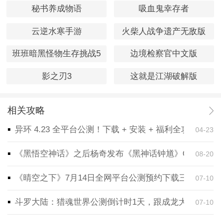
秘书养成物语
吸血鬼幸存者
云逆水寒手游
火柴人战争遗产无敌版
班班暗黑怪物生存挑战5
边境检察官中文版
影之刃3
这就是江湖破解版
相关攻略
异环 4.23 全平台公测！下载 + 安装 + 福利全攻略，
04-23
《黑悟空神话》之后杨奇发布《黑神话钟馗》CG！预告
08-20
《晴空之下》7月14日全网平台公测预约下载三端同步
07-10
斗罗大陆：猎魂世界公测倒计时1天，跟成龙大哥一起
07-10