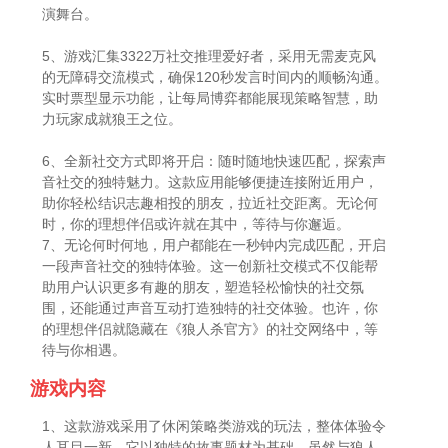
演舞台。
5、游戏汇集3322万社交推理爱好者，采用无需麦克风
的无障碍交流模式，确保120秒发言时间内的顺畅沟通。
实时票型显示功能，让每局博弈都能展现策略智慧，助
力玩家成就狼王之位。
6、全新社交方式即将开启：随时随地快速匹配，探索声
音社交的独特魅力。这款应用能够便捷连接附近用户，
助你轻松结识志趣相投的朋友，拉近社交距离。无论何
时，你的理想伴侣或许就在其中，等待与你邂逅。
7、无论何时何地，用户都能在一秒钟内完成匹配，开启
一段声音社交的独特体验。这一创新社交模式不仅能帮
助用户认识更多有趣的朋友，塑造轻松愉快的社交氛
围，还能通过声音互动打造独特的社交体验。也许，你
的理想伴侣就隐藏在《狼人杀官方》的社交网络中，等
待与你相遇。
游戏内容
1、这款游戏采用了休闲策略类游戏的玩法，整体体验令
人耳目一新。它以独特的故事题材为基础，虽然与狼人