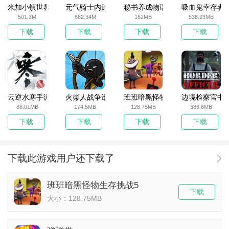
米加小镇世界2025官方版
元气骑士内购破解版
秘书养成物语
吸血鬼幸存者
501.3M
682.34M
162MB
538.93MB
下载
下载
下载
下载
云逆水寒手游
火柴人战争遗产无敌版
班班暗黑怪物生存挑战5
边境检察官中
88.01MB
174.5MB
128.75MB
386.6MB
下载
下载
下载
下载
下载此游戏用户还下载了
班班暗黑怪物生存挑战5
下载
大小：128.75MB