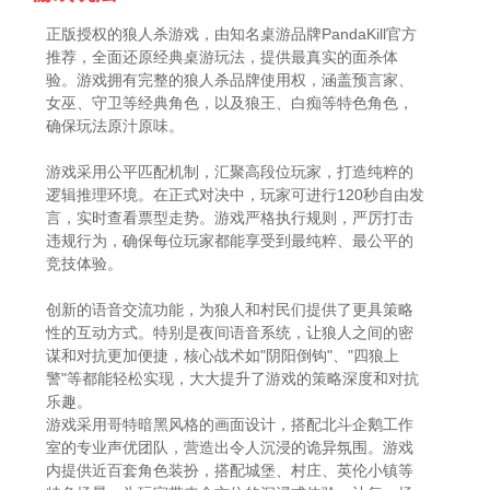
正版授权的狼人杀游戏，由知名桌游品牌PandaKill官方
推荐，全面还原经典桌游玩法，提供最真实的面杀体
验。游戏拥有完整的狼人杀品牌使用权，涵盖预言家、
女巫、守卫等经典角色，以及狼王、白痴等特色角色，
确保玩法原汁原味。
游戏采用公平匹配机制，汇聚高段位玩家，打造纯粹的
逻辑推理环境。在正式对决中，玩家可进行120秒自由发
言，实时查看票型走势。游戏严格执行规则，严厉打击
违规行为，确保每位玩家都能享受到最纯粹、最公平的
竞技体验。
创新的语音交流功能，为狼人和村民们提供了更具策略
性的互动方式。特别是夜间语音系统，让狼人之间的密
谋和对抗更加便捷，核心战术如"阴阳倒钩"、"四狼上
警"等都能轻松实现，大大提升了游戏的策略深度和对抗
乐趣。
游戏采用哥特暗黑风格的画面设计，搭配北斗企鹅工作
室的专业声优团队，营造出令人沉浸的诡异氛围。游戏
内提供近百套角色装扮，搭配城堡、村庄、英伦小镇等