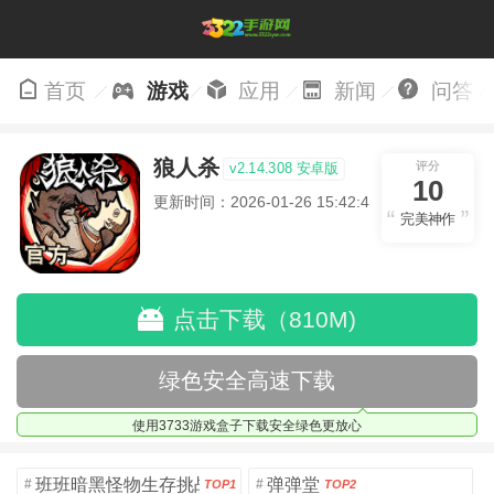
首页
游戏
应用
新闻
问答
狼人杀
评分
v2.14.308 安卓版
10
更新时间：2026-01-26 15:42:48
完美神作
点击下载（810M)
绿色安全高速下载
使用3733游戏盒子下载安全绿色更放心
班班暗黑怪物生存挑战5
弹弹堂
#
#
TOP1
TOP2