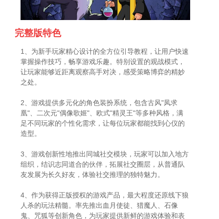
完整版特色
1、为新手玩家精心设计的全方位引导教程，让用户快速
掌握操作技巧，畅享游戏乐趣。特别设置的观战模式，
让玩家能够近距离观察高手对决，感受策略博弈的精妙
之处。
2、游戏提供多元化的角色装扮系统，包含古风"凤求
凰"、二次元"偶像歌姬"、欧式"精灵王"等多种风格，满
足不同玩家的个性化需求，让每位玩家都能找到心仪的
造型。
3、游戏创新性地推出同城社交模块，玩家可以加入地方
组织，结识志同道合的伙伴，拓展社交圈层，从普通队
友发展为长久好友，体验社交推理的独特魅力。
4、作为获得正版授权的游戏产品，最大程度还原线下狼
人杀的玩法精髓。率先推出血月使徒、猎魔人、石像
鬼、咒狐等创新角色，为玩家提供新鲜的游戏体验和表