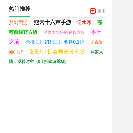
热门推荐
+
更多
燕云十六声手游
梦幻西游
逆水寒
苍
率土
蓝前线官方版
灵兽大冒险网易官方版
之滨
微微三国幻想三国名将0.1折
上古修
玄影0.1折盗帅送真充版
仙0.1折
斗罗大
陆：逆转时空（0.1折武魂觉醒）