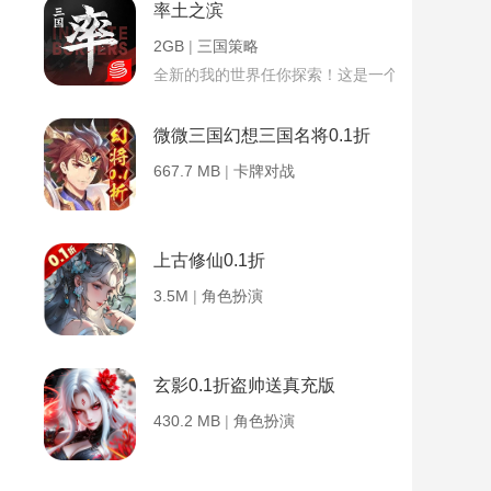
率土之滨
2GB
|
三国策略
全新的我的世界任你探索！这是一个小提示字段。
微微三国幻想三国名将0.1折
667.7 MB
|
卡牌对战
上古修仙0.1折
3.5M
|
角色扮演
玄影0.1折盗帅送真充版
430.2 MB
|
角色扮演