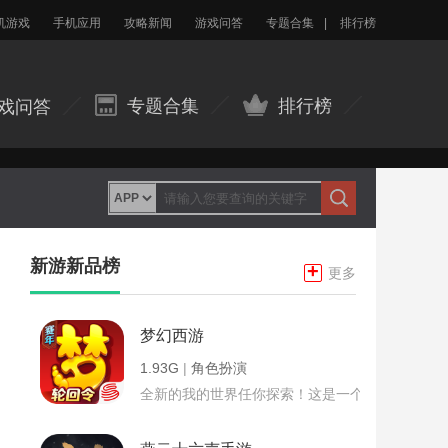
机游戏
手机应用
攻略新闻
游戏问答
专题合集
|
排行榜
专题合集
排行榜
戏问答
新游新品榜
+
更多
梦幻西游
1.93G
|
角色扮演
全新的我的世界任你探索！这是一个小提示字段。