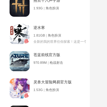
燕云十六声手游
1.93G
|
角色扮演
逆水寒
1.81GB
|
角色扮演
全新的我的世界任你探索！这是一个小提示字段。
苍蓝前线官方版
970.89M
|
枪战射击
灵兽大冒险网易官方版
1.53G
|
角色扮演