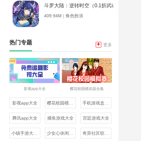
斗罗大陆：逆转时空（0.1折武魂觉醒）
409.94M
|
角色扮演
热门专题
+
更多
影视app大全
樱花校园模拟器合集
影视app大全
樱花校园模拟器合集
手机游戏盒子大全
腾讯app大全
捕鱼游戏大全
宫廷游戏大全
小镇手游大全免费下载
少女心休闲游戏推荐
奇异社区软件合集