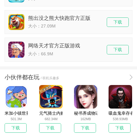
熊出没之熊大快跑官方正版
下载
大小：27.09M
网络天才官方正版游戏
下载
大小：66.9M
小伙伴都在玩
/ 联机乐趣多
米加小镇世界2025官方版
元气骑士内购破解版
秘书养成物语
吸血鬼幸存者
501.3M
682.34M
162MB
538.93MB
下载
下载
下载
下载