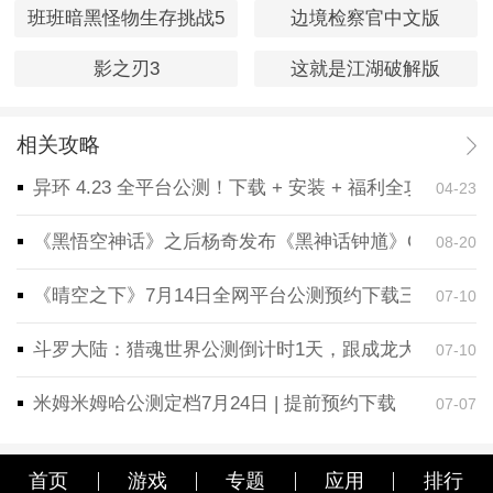
班班暗黑怪物生存挑战5
边境检察官中文版
影之刃3
这就是江湖破解版
相关攻略
异环 4.23 全平台公测！下载 + 安装 + 福利全攻略，
04-23
《黑悟空神话》之后杨奇发布《黑神话钟馗》CG！预告
08-20
《晴空之下》7月14日全网平台公测预约下载三端同步
07-10
斗罗大陆：猎魂世界公测倒计时1天，跟成龙大哥一起
07-10
米姆米姆哈公测定档7月24日 | 提前预约下载
07-07
首页
游戏
专题
应用
排行