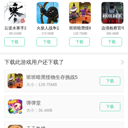
云逆水寒手游
火柴人战争遗产无敌版
班班暗黑怪物生存挑战5
边境检察官中
88.01MB
174.5MB
128.75MB
386.6MB
下载
下载
下载
下载
下载此游戏用户还下载了
班班暗黑怪物生存挑战5
下载
大小：128.75MB
弹弹堂
下载
大小：36.4MB