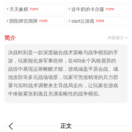
天天象棋
送牛奶的卡尔森
#
#
TOP3
TOP4
阴阳师百闻牌
start云游戏
#
#
TOP5
TOP6
简介
内容简介 >
决战时刻是一款深度融合战术策略与战争模拟的手
游，玩家能化身军事统帅，在400余个风格迥异的
战役中展现运筹帷幄才能，游戏涵盖平原会战、城
池攻防等多元战场场景，玩家可凭借精准的兵力部
署与实时战术调整来主导战局走向，让玩家在游戏
中体验紧张刺激且充满策略性的战争模拟。
正文