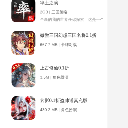
率土之滨
2GB
|
三国策略
全新的我的世界任你探索！这是一个小提示字段。
微微三国幻想三国名将0.1折
667.7 MB
|
卡牌对战
上古修仙0.1折
3.5M
|
角色扮演
玄影0.1折盗帅送真充版
430.2 MB
|
角色扮演