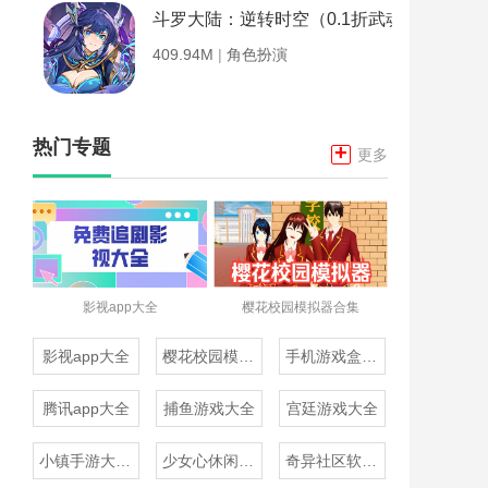
斗罗大陆：逆转时空（0.1折武魂觉醒）
409.94M
|
角色扮演
热门专题
+
更多
影视app大全
樱花校园模拟器合集
影视app大全
樱花校园模拟器合集
手机游戏盒子大全
腾讯app大全
捕鱼游戏大全
宫廷游戏大全
小镇手游大全免费下载
少女心休闲游戏推荐
奇异社区软件合集