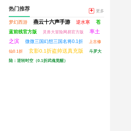
热门推荐
+
更多
燕云十六声手游
梦幻西游
逆水寒
苍
率土
蓝前线官方版
灵兽大冒险网易官方版
之滨
微微三国幻想三国名将0.1折
上古修
玄影0.1折盗帅送真充版
仙0.1折
斗罗大
陆：逆转时空（0.1折武魂觉醒）