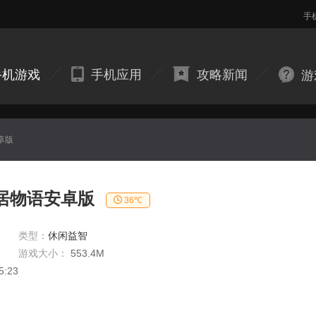
手
手机游戏
手机应用
攻略新闻
游
卓版
居物语安卓版
36℃
类型：
休闲益智
游戏大小：
553.4M
5:23