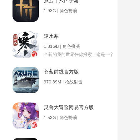
燕云十六声手游
1.93G
|
角色扮演
逆水寒
1.81GB
|
角色扮演
全新的我的世界任你探索！这是一个小提示字段。
苍蓝前线官方版
970.89M
|
枪战射击
灵兽大冒险网易官方版
1.53G
|
角色扮演