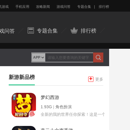
机游戏
手机应用
攻略新闻
游戏问答
专题合集
|
排行榜
专题合集
排行榜
戏问答
新游新品榜
+
更多
梦幻西游
1.93G
|
角色扮演
全新的我的世界任你探索！这是一个小提示字段。