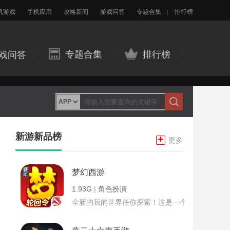
机游戏
手机应用
攻略新闻
游戏问答
专题合集
|
排行榜
专题合集
排行榜
戏问答
新游新品榜
+
更多
梦幻西游
1.93G
|
角色扮演
全新的我的世界任你探索！这是一个小提示字段。