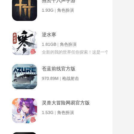
燕云十六声手游
1.93G
|
角色扮演
逆水寒
1.81GB
|
角色扮演
全新的我的世界任你探索！这是一个小提示字段。
苍蓝前线官方版
970.89M
|
枪战射击
灵兽大冒险网易官方版
1.53G
|
角色扮演