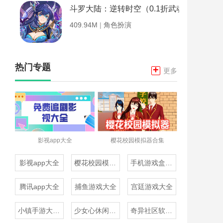
斗罗大陆：逆转时空（0.1折武魂觉醒）
409.94M
|
角色扮演
热门专题
+
更多
影视app大全
樱花校园模拟器合集
影视app大全
樱花校园模拟器合集
手机游戏盒子大全
腾讯app大全
捕鱼游戏大全
宫廷游戏大全
小镇手游大全免费下载
少女心休闲游戏推荐
奇异社区软件合集