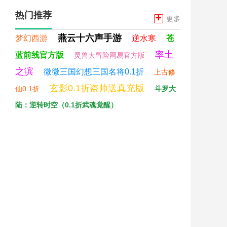
热门推荐
+
更多
燕云十六声手游
梦幻西游
逆水寒
苍
率土
蓝前线官方版
灵兽大冒险网易官方版
之滨
微微三国幻想三国名将0.1折
上古修
玄影0.1折盗帅送真充版
仙0.1折
斗罗大
陆：逆转时空（0.1折武魂觉醒）