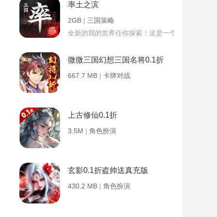
率土之滨
2GB
|
三国策略
全新的我的世界任你探索！这是一个小提示字段。
微微三国幻想三国名将0.1折
667.7 MB
|
卡牌对战
上古修仙0.1折
3.5M
|
角色扮演
玄影0.1折盗帅送真充版
430.2 MB
|
角色扮演