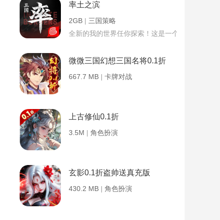
率土之滨
2GB
|
三国策略
全新的我的世界任你探索！这是一个小提示字段。
微微三国幻想三国名将0.1折
667.7 MB
|
卡牌对战
上古修仙0.1折
3.5M
|
角色扮演
玄影0.1折盗帅送真充版
430.2 MB
|
角色扮演