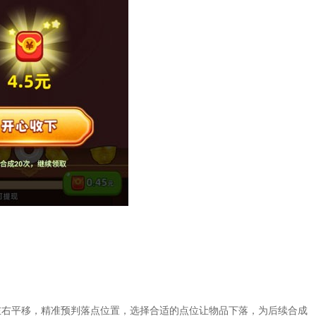
左右平移，精准预判落点位置，选择合适的点位让物品下落，为后续合成