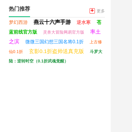
热门推荐
+
更多
燕云十六声手游
梦幻西游
逆水寒
苍
率土
蓝前线官方版
灵兽大冒险网易官方版
之滨
微微三国幻想三国名将0.1折
上古修
玄影0.1折盗帅送真充版
仙0.1折
斗罗大
陆：逆转时空（0.1折武魂觉醒）