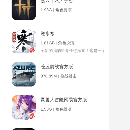
燕云十六声手游
1.93G
|
角色扮演
逆水寒
1.81GB
|
角色扮演
全新的我的世界任你探索！这是一个小提示字段。
苍蓝前线官方版
970.89M
|
枪战射击
灵兽大冒险网易官方版
1.53G
|
角色扮演