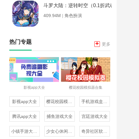
斗罗大陆：逆转时空（0.1折武魂觉醒）
409.94M
|
角色扮演
热门专题
+
更多
影视app大全
樱花校园模拟器合集
影视app大全
樱花校园模拟器合集
手机游戏盒子大全
腾讯app大全
捕鱼游戏大全
宫廷游戏大全
小镇手游大全免费下载
少女心休闲游戏推荐
奇异社区软件合集