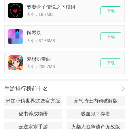
节奏盒子传说之下模组
下载
大小：16.7MB
钢琴块
下载
大小：67.66MB
梦想协奏曲
下载
大小：206.7MB
手游排行榜前十名
米加小镇世界2025官方版
元气骑士内购破解版
秘书养成物语
吸血鬼幸存者
云逆水寒手游
火柴人战争遗产无敌版