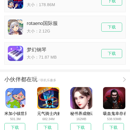
下载
大小：178.86M
rotaeno国际服
下载
大小：2.12G
梦幻钢琴
下载
大小：71.87 MB
小伙伴都在玩
/ 联机乐趣多
米加小镇世界2025官方版
元气骑士内购破解版
秘书养成物语
吸血鬼幸存者
501.3M
682.34M
162MB
538.93MB
下载
下载
下载
下载