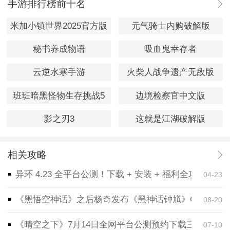
手游排行榜前十名
米加小镇世界2025官方版
元气骑士内购破解版
秘书养成物语
吸血鬼幸存者
云逆水寒手游
火柴人战争遗产无敌版
班班暗黑怪物生存挑战5
边境检察官中文版
影之刃3
这就是江湖破解版
相关攻略
异环 4.23 全平台公测！下载 + 安装 + 福利全攻略，
04-23
《黑悟空神话》之后杨奇发布《黑神话钟馗》CG！预告
08-20
《晴空之下》7月14日全网平台公测预约下载三端同步
07-10