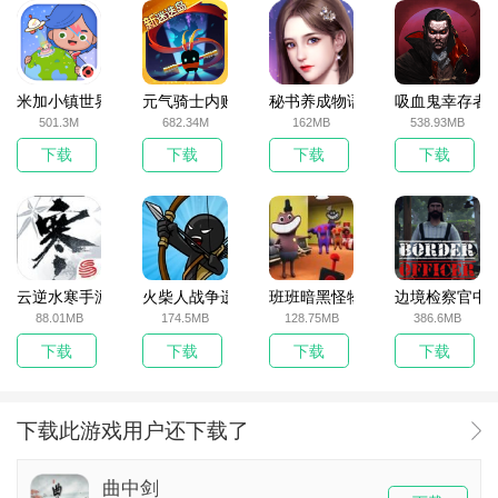
米加小镇世界2025官方版
元气骑士内购破解版
秘书养成物语
吸血鬼幸存者
501.3M
682.34M
162MB
538.93MB
下载
下载
下载
下载
云逆水寒手游
火柴人战争遗产无敌版
班班暗黑怪物生存挑战5
边境检察官中
88.01MB
174.5MB
128.75MB
386.6MB
下载
下载
下载
下载
下载此游戏用户还下载了
曲中剑