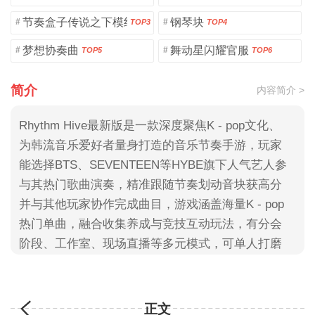
节奏盒子传说之下模组
钢琴块
#
#
TOP3
TOP4
梦想协奏曲
舞动星闪耀官服
#
#
TOP5
TOP6
简介
内容简介 >
Rhythm Hive最新版是一款深度聚焦K - pop文化、
为韩流音乐爱好者量身打造的音乐节奏手游，玩家
能选择BTS、SEVENTEEN等HYBE旗下人气艺人参
与其热门歌曲演奏，精准跟随节奏划动音块获高分
并与其他玩家协作完成曲目，游戏涵盖海量K - pop
热门单曲，融合收集养成与竞技互动玩法，有分会
阶段、工作室、现场直播等多元模式，可单人打磨
技巧也能多人互动体验协作乐趣
正文