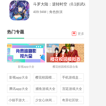
斗罗大陆：逆转时空（0.1折武魂觉醒）
409.94M
|
角色扮演
热门专题
+
更多
影视app大全
樱花校园模拟器合集
影视app大全
樱花校园模拟器合集
手机游戏盒子大全
腾讯app大全
捕鱼游戏大全
宫廷游戏大全
小镇手游大全免费下载
少女心休闲游戏推荐
奇异社区软件合集