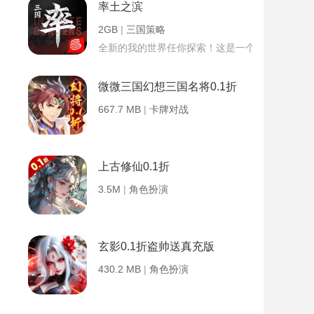
率土之滨
2GB
|
三国策略
全新的我的世界任你探索！这是一个小提示字段。
微微三国幻想三国名将0.1折
667.7 MB
|
卡牌对战
上古修仙0.1折
3.5M
|
角色扮演
玄影0.1折盗帅送真充版
430.2 MB
|
角色扮演