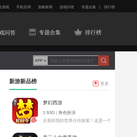
机游戏
手机应用
攻略新闻
游戏问答
专题合集
|
排行榜
专题合集
排行榜
戏问答
新游新品榜
+
更多
梦幻西游
1.93G
|
角色扮演
全新的我的世界任你探索！这是一个小提示字段。