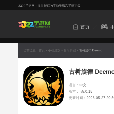
3322手游网：提供新鲜的手游资讯和手游下载！
首页
当前位置：
首页
>
手机游戏
>
音乐舞蹈
>
古树旋律 Deemo
古树旋律 Deem
语言：
中文
版本：
v5.0.15
更新时间：
2026-05-27 20:5