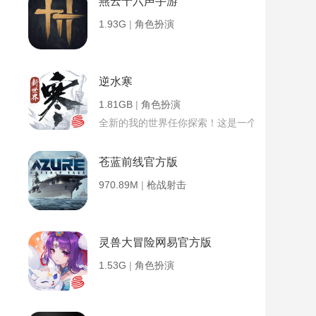
燕云十六声手游
1.93G
|
角色扮演
逆水寒
1.81GB
|
角色扮演
全新的我的世界任你探索！这是一个小提示字段。
苍蓝前线官方版
970.89M
|
枪战射击
灵兽大冒险网易官方版
1.53G
|
角色扮演