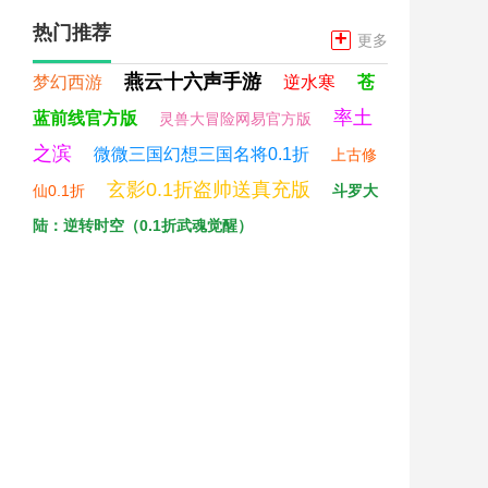
热门推荐
+
更多
燕云十六声手游
梦幻西游
逆水寒
苍
率土
蓝前线官方版
灵兽大冒险网易官方版
之滨
微微三国幻想三国名将0.1折
上古修
玄影0.1折盗帅送真充版
仙0.1折
斗罗大
陆：逆转时空（0.1折武魂觉醒）