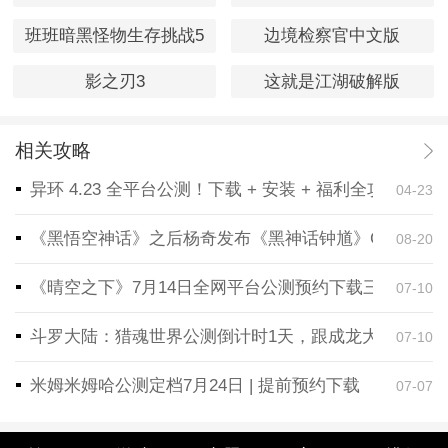
班班暗黑怪物生存挑战5
边境检察官中文版
影之刃3
这就是江湖破解版
相关攻略
异环 4.23 全平台公测！下载 + 安装 + 福利全攻略，
04-23
《黑悟空神话》之后杨奇发布《黑神话钟馗》CG！预告
08-20
《晴空之下》7月14日全网平台公测预约下载三端同步
07-10
斗罗大陆：猎魂世界公测倒计时1天，跟成龙大哥一起
07-10
米姆米姆哈公测定档7月24日 | 提前预约下载
07-07