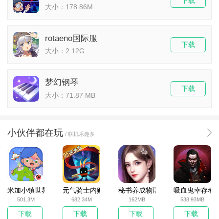
下载
大小：178.86M
rotaeno国际服
下载
大小：2.12G
梦幻钢琴
下载
大小：71.87 MB
小伙伴都在玩
/ 联机乐趣多
米加小镇世界2025官方版
元气骑士内购破解版
秘书养成物语
吸血鬼幸存者
501.3M
682.34M
162MB
538.93MB
下载
下载
下载
下载