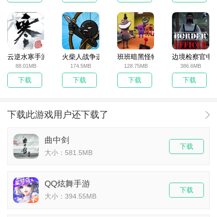
云逆水寒手游
火柴人战争遗产无敌版
班班暗黑怪物生存挑战5
边境检察官中
88.01MB
174.5MB
128.75MB
386.6MB
下载
下载
下载
下载
下载此游戏用户还下载了
曲中剑
下载
大小：581.5MB
QQ炫舞手游
下载
大小：394.55MB