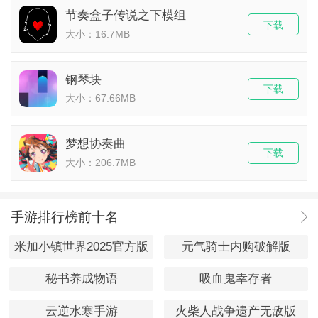
节奏盒子传说之下模组
下载
大小：16.7MB
钢琴块
下载
大小：67.66MB
梦想协奏曲
下载
大小：206.7MB
手游排行榜前十名
米加小镇世界2025官方版
元气骑士内购破解版
秘书养成物语
吸血鬼幸存者
云逆水寒手游
火柴人战争遗产无敌版