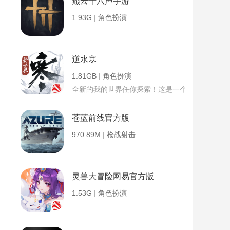
燕云十六声手游
1.93G
|
角色扮演
逆水寒
1.81GB
|
角色扮演
全新的我的世界任你探索！这是一个小提示字段。
苍蓝前线官方版
970.89M
|
枪战射击
灵兽大冒险网易官方版
1.53G
|
角色扮演