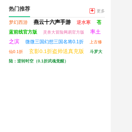
热门推荐
+
更多
燕云十六声手游
梦幻西游
逆水寒
苍
率土
蓝前线官方版
灵兽大冒险网易官方版
之滨
微微三国幻想三国名将0.1折
上古修
玄影0.1折盗帅送真充版
仙0.1折
斗罗大
陆：逆转时空（0.1折武魂觉醒）