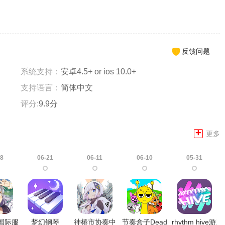
反馈问题
系统支持：
安卓4.5+ or ios 10.0+
支持语言：
简体中文
评分:
9.9分
+
更多
08
06-21
06-11
06-10
05-31
no国际服
梦幻钢琴
神椿市协奏中
节奏盒子Deadinside模组
rhythm hive游戏