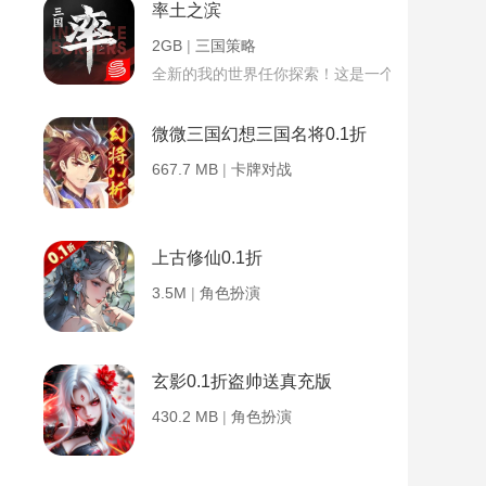
率土之滨
2GB
|
三国策略
全新的我的世界任你探索！这是一个小提示字段。
微微三国幻想三国名将0.1折
667.7 MB
|
卡牌对战
上古修仙0.1折
3.5M
|
角色扮演
玄影0.1折盗帅送真充版
430.2 MB
|
角色扮演