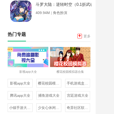
斗罗大陆：逆转时空（0.1折武魂觉醒）
409.94M
|
角色扮演
热门专题
+
更多
影视app大全
樱花校园模拟器合集
影视app大全
樱花校园模拟器合集
手机游戏盒子大全
腾讯app大全
捕鱼游戏大全
宫廷游戏大全
小镇手游大全免费下载
少女心休闲游戏推荐
奇异社区软件合集