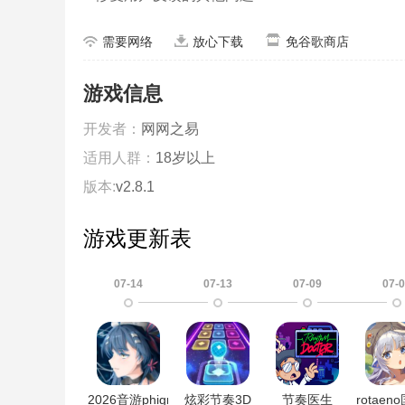
需要网络
放心下载
免谷歌商店
游戏信息
开发者：
网网之易
适用人群：
18岁以上
版本:
v2.8.1
游戏更新表
07-14
07-13
07-09
07-
2026音游phigros官方正版
炫彩节奏3D
节奏医生
rotae