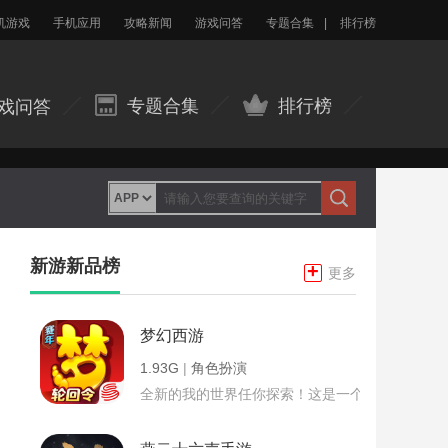
机游戏
手机应用
攻略新闻
游戏问答
专题合集
|
排行榜
专题合集
排行榜
戏问答
新游新品榜
+
更多
梦幻西游
1.93G
|
角色扮演
全新的我的世界任你探索！这是一个小提示字段。