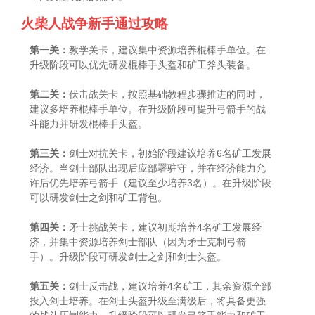
火柴人战争新手通过攻略
第一关：
教学关卡，建议集中资源培养棍棒手单位。在
升级阶段可以优先研发棍棒手头盔和矿工斧头装备。
第二关：
伏击战关卡，按照基础教程步骤推进的同时，
建议多培养棍棒手单位。在升级阶段可提升弓箭手的战
斗能力并研发棍棒手头盔。
第三关：
剑士对抗关卡，初始阶段建议培养6名矿工发展
经济。当剑士部队出现后应部署驻守，并在经济能力允
许后优先培养弓箭手（建议至少培养3名）。在升级阶段
可以研发剑士之剑和矿工背包。
第四关：
矛士挑战关卡，建议初期培养4名矿工发展经
济，并集中资源培养剑士部队（因为矛士克制弓箭
手）。升级阶段可研发剑士之剑和剑士头盔。
第五关：
剑士反击战，建议培养4名矿工，其余资源全部
投入剑士培养。在剑士头盔升级至满级后，将具备更强