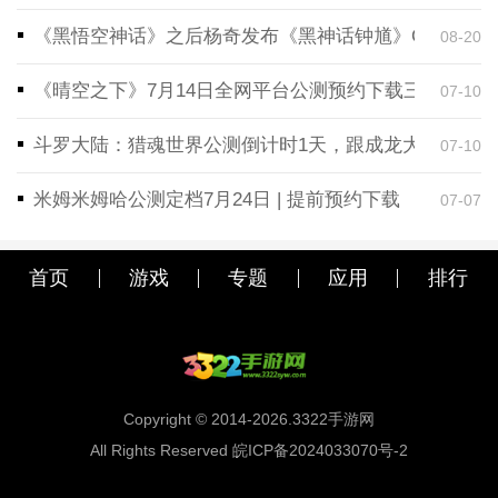
《黑悟空神话》之后杨奇发布《黑神话钟馗》CG！预告
08-20
《晴空之下》7月14日全网平台公测预约下载三端同步
07-10
斗罗大陆：猎魂世界公测倒计时1天，跟成龙大哥一起
07-10
米姆米姆哈公测定档7月24日 | 提前预约下载
07-07
首页
游戏
专题
应用
排行
Copyright © 2014-2026.3322手游网
All Rights Reserved 皖ICP备2024033070号-2