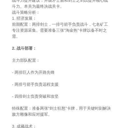
战斗力提升建议：升级矛士盾和剑士之剑以提升核心战
斗力。本关为最终决战关卡。
战斗策略分析：
1. 经济发展：
前期配置：两排剑士，一排弓箭手负责战斗，七名矿工
专注资源采集。需要准备三张"淘金热"卡牌以备不时之
需。
2. 战斗部署：
主力部队配置：
- 两排巨人作为开路先锋
- 两排弓箭手负责远程支援
- 四排剑士负责突破和攻坚
特殊配置：准备两张"剑士狂怒"卡牌，用于关键时刻解决
敌方雕像和应对援军。
3. 成藏战术：