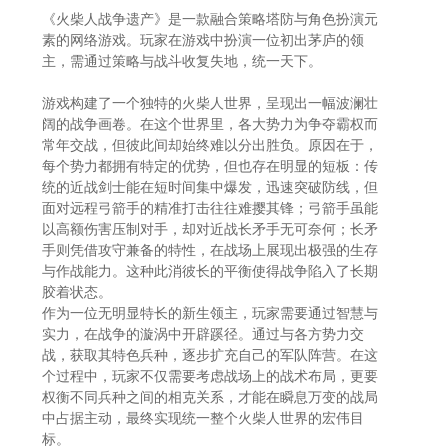
《火柴人战争遗产》是一款融合策略塔防与角色扮演元
素的网络游戏。玩家在游戏中扮演一位初出茅庐的领
主，需通过策略与战斗收复失地，统一天下。
游戏构建了一个独特的火柴人世界，呈现出一幅波澜壮
阔的战争画卷。在这个世界里，各大势力为争夺霸权而
常年交战，但彼此间却始终难以分出胜负。原因在于，
每个势力都拥有特定的优势，但也存在明显的短板：传
统的近战剑士能在短时间集中爆发，迅速突破防线，但
面对远程弓箭手的精准打击往往难撄其锋；弓箭手虽能
以高额伤害压制对手，却对近战长矛手无可奈何；长矛
手则凭借攻守兼备的特性，在战场上展现出极强的生存
与作战能力。这种此消彼长的平衡使得战争陷入了长期
胶着状态。
作为一位无明显特长的新生领主，玩家需要通过智慧与
实力，在战争的漩涡中开辟蹊径。通过与各方势力交
战，获取其特色兵种，逐步扩充自己的军队阵营。在这
个过程中，玩家不仅需要考虑战场上的战术布局，更要
权衡不同兵种之间的相克关系，才能在瞬息万变的战局
中占据主动，最终实现统一整个火柴人世界的宏伟目
标。