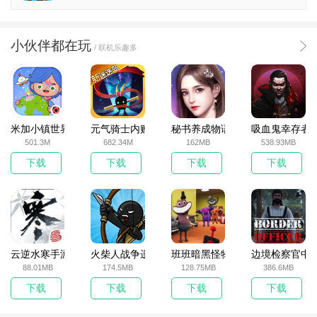
小伙伴都在玩
/ 联机乐趣多
米加小镇世界2025官方版
元气骑士内购破解版
秘书养成物语
吸血鬼幸存者
501.3M
682.34M
162MB
538.93MB
下载
下载
下载
下载
云逆水寒手游
火柴人战争遗产无敌版
班班暗黑怪物生存挑战5
边境检察官中
88.01MB
174.5MB
128.75MB
386.6MB
下载
下载
下载
下载