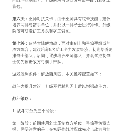
的战斗压制能力。升级阶段可以研发弓箭手能力和矿工
背包。
第六关：
巫师对抗关卡，由于巫师具有眩晕技能，建议
培养两排弓箭手单位，并配以一排矛士进行冲锋。升级
阶段可研发矿工斧头和矿工背包。
第七关：
皮特大陆解放战，面对由剑士和弓箭手组成的
敌方阵容，建议培养8名矿工全力发展经济。初期培养两
排剑士部队，后期可逐步培养巫师部队，并尝试控制剑
士优先攻击敌方弓箭手部队。
游戏胜利条件：解放西风区。本关推荐配置如下：
战斗力提升建议：升级巫师杖和矛士盾以增强战斗力。
战斗策略：
1. 战斗可分为三个阶段：
第一阶段：前期使用剑士压制敌方单位，弓箭手负责支
援。需要注意的是，在实际作战时应优先攻击敌方弓箭