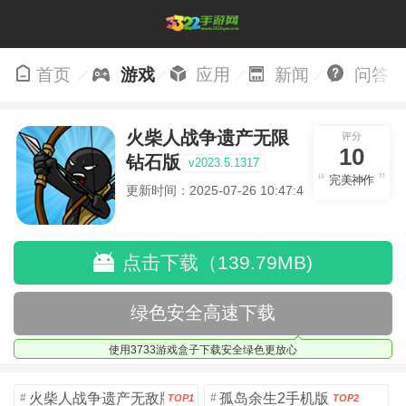
首页
游戏
应用
新闻
问答
火柴人战争遗产无限
评分
10
钻石版
v2023.5.1317
完美神作
更新时间：2025-07-26 10:47:45
点击下载（139.79MB)
绿色安全高速下载
使用3733游戏盒子下载安全绿色更放心
火柴人战争遗产无敌版
孤岛余生2手机版
#
#
TOP1
TOP2