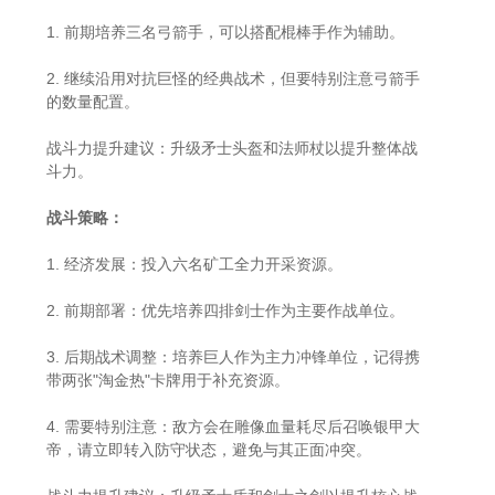
1. 前期培养三名弓箭手，可以搭配棍棒手作为辅助。
2. 继续沿用对抗巨怪的经典战术，但要特别注意弓箭手
的数量配置。
战斗力提升建议：升级矛士头盔和法师杖以提升整体战
斗力。
战斗策略：
1. 经济发展：投入六名矿工全力开采资源。
2. 前期部署：优先培养四排剑士作为主要作战单位。
3. 后期战术调整：培养巨人作为主力冲锋单位，记得携
带两张"淘金热"卡牌用于补充资源。
4. 需要特别注意：敌方会在雕像血量耗尽后召唤银甲大
帝，请立即转入防守状态，避免与其正面冲突。