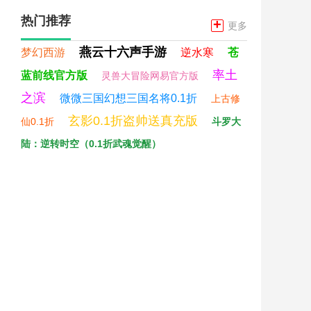
热门推荐
+
更多
燕云十六声手游
梦幻西游
逆水寒
苍
率土
蓝前线官方版
灵兽大冒险网易官方版
之滨
微微三国幻想三国名将0.1折
上古修
玄影0.1折盗帅送真充版
仙0.1折
斗罗大
陆：逆转时空（0.1折武魂觉醒）