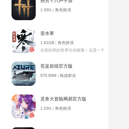
燕云十六声手游
1.93G
|
角色扮演
逆水寒
1.81GB
|
角色扮演
全新的我的世界任你探索！这是一个小提示字段。
苍蓝前线官方版
970.89M
|
枪战射击
灵兽大冒险网易官方版
1.53G
|
角色扮演