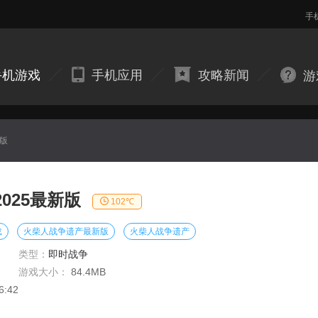
手
手机游戏
手机应用
攻略新闻
游
新版
025最新版
102℃
载
火柴人战争遗产最新版
火柴人战争遗产
类型：
即时战争
游戏大小：
84.4MB
6:42