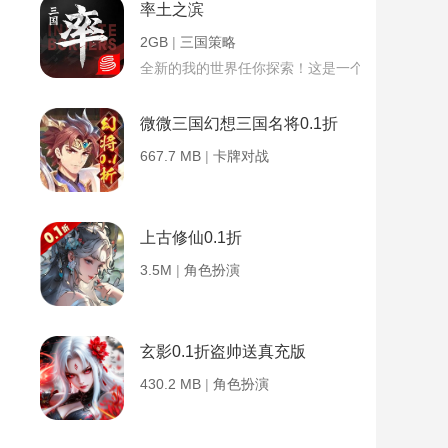
率土之滨
2GB
|
三国策略
全新的我的世界任你探索！这是一个小提示字段。
微微三国幻想三国名将0.1折
667.7 MB
|
卡牌对战
上古修仙0.1折
3.5M
|
角色扮演
玄影0.1折盗帅送真充版
430.2 MB
|
角色扮演