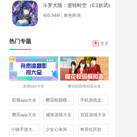
斗罗大陆：逆转时空（0.1折武魂觉醒）
409.94M
|
角色扮演
热门专题
+
更多
影视app大全
樱花校园模拟器合集
影视app大全
樱花校园模拟器合集
手机游戏盒子大全
腾讯app大全
捕鱼游戏大全
宫廷游戏大全
小镇手游大全免费下载
少女心休闲游戏推荐
奇异社区软件合集