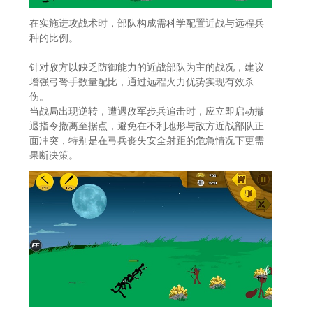
在实施进攻战术时，部队构成需科学配置近战与远程兵
种的比例。
针对敌方以缺乏防御能力的近战部队为主的战况，建议
增强弓弩手数量配比，通过远程火力优势实现有效杀
伤。
当战局出现逆转，遭遇敌军步兵追击时，应立即启动撤
退指令撤离至据点，避免在不利地形与敌方近战部队正
面冲突，特别是在弓兵丧失安全射距的危急情况下更需
果断决策。