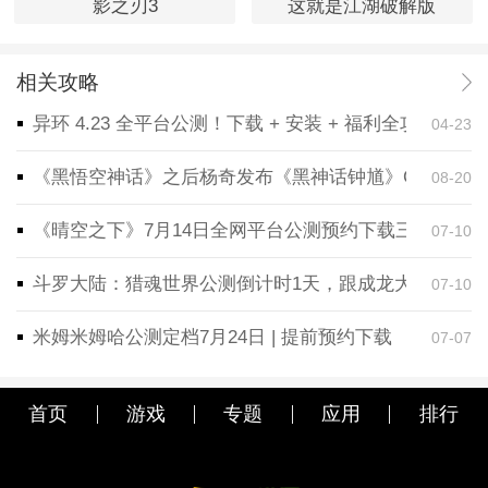
影之刃3
这就是江湖破解版
相关攻略
异环 4.23 全平台公测！下载 + 安装 + 福利全攻略，
04-23
《黑悟空神话》之后杨奇发布《黑神话钟馗》CG！预告
08-20
《晴空之下》7月14日全网平台公测预约下载三端同步
07-10
斗罗大陆：猎魂世界公测倒计时1天，跟成龙大哥一起
07-10
米姆米姆哈公测定档7月24日 | 提前预约下载
07-07
首页
游戏
专题
应用
排行