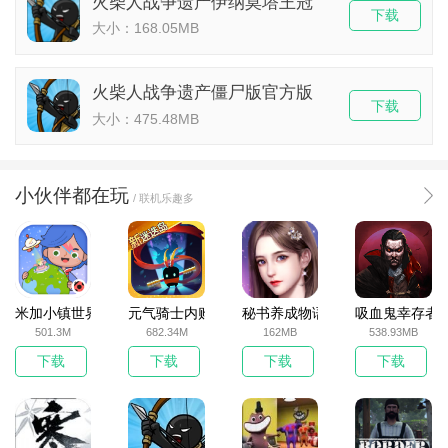
火柴人战争遗产伊纳莫塔王冠
下载
大小：168.05MB
火柴人战争遗产僵尸版官方版
下载
大小：475.48MB
小伙伴都在玩
/ 联机乐趣多
米加小镇世界2025官方版
元气骑士内购破解版
秘书养成物语
吸血鬼幸存者
501.3M
682.34M
162MB
538.93MB
下载
下载
下载
下载