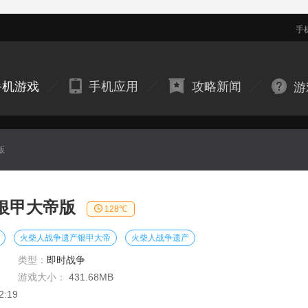
手
手机游戏
手机应用
攻略新闻
游
版
银甲大帝版
128℃
火柴人战争遗产银甲大帝
火柴人战争遗产
类型：
即时战争
游戏大小：
431.68MB
2:19