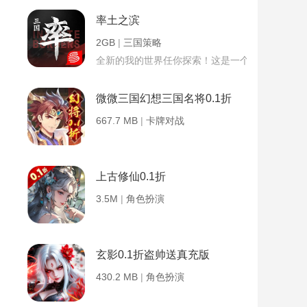
率土之滨
2GB
|
三国策略
全新的我的世界任你探索！这是一个小提示字段。
微微三国幻想三国名将0.1折
667.7 MB
|
卡牌对战
上古修仙0.1折
3.5M
|
角色扮演
玄影0.1折盗帅送真充版
430.2 MB
|
角色扮演