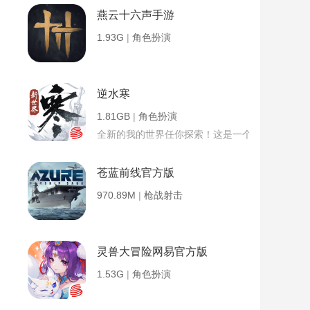
燕云十六声手游
1.93G
|
角色扮演
逆水寒
1.81GB
|
角色扮演
全新的我的世界任你探索！这是一个小提示字段。
苍蓝前线官方版
970.89M
|
枪战射击
灵兽大冒险网易官方版
1.53G
|
角色扮演