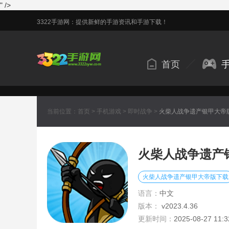
" />
3322手游网：提供新鲜的手游资讯和手游下载！
首页
当前位置：
首页
>
手机游戏
>
即时战争
>
火柴人战争遗产银甲大帝
火柴人战争遗产
火柴人战争遗产银甲大帝版下载
语言：
中文
版本：
v2023.4.36
更新时间：
2025-08-27 11:3