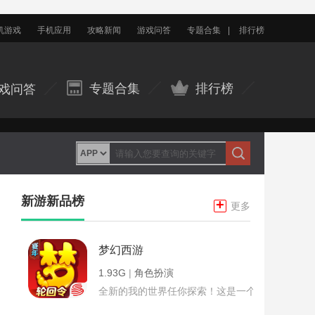
机游戏
手机应用
攻略新闻
游戏问答
专题合集
|
排行榜
专题合集
排行榜
戏问答
新游新品榜
+
更多
梦幻西游
1.93G
|
角色扮演
全新的我的世界任你探索！这是一个小提示字段。