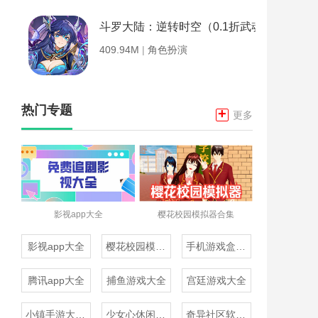
斗罗大陆：逆转时空（0.1折武魂觉醒）
409.94M
|
角色扮演
热门专题
+
更多
影视app大全
樱花校园模拟器合集
影视app大全
樱花校园模拟器合集
手机游戏盒子大全
腾讯app大全
捕鱼游戏大全
宫廷游戏大全
小镇手游大全免费下载
少女心休闲游戏推荐
奇异社区软件合集