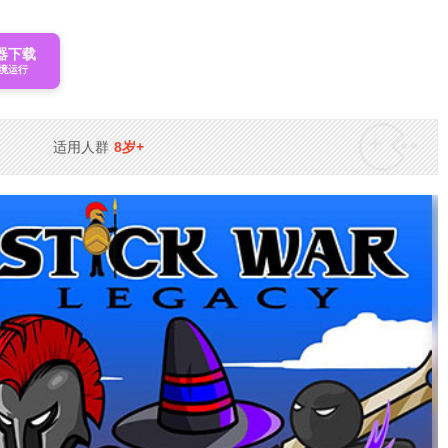
器下载
境运行
适用人群
8岁+