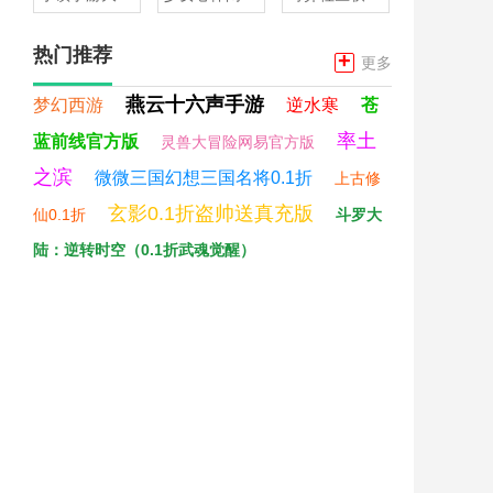
热门推荐
+
更多
燕云十六声手游
梦幻西游
逆水寒
苍
率土
蓝前线官方版
灵兽大冒险网易官方版
之滨
微微三国幻想三国名将0.1折
上古修
玄影0.1折盗帅送真充版
仙0.1折
斗罗大
陆：逆转时空（0.1折武魂觉醒）