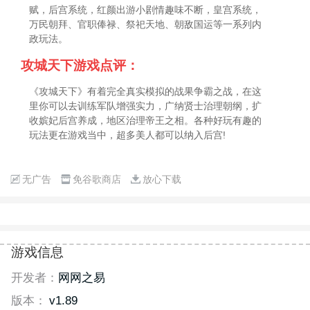
赋，后宫系统，红颜出游小剧情趣味不断，皇宫系统，
万民朝拜、官职俸禄、祭祀天地、朝敌国运等一系列内
政玩法。
攻城天下游戏点评：
《攻城天下》有着完全真实模拟的战果争霸之战，在这
里你可以去训练军队增强实力，广纳贤士治理朝纲，扩
收嫔妃后宫养成，地区治理帝王之相。各种好玩有趣的
玩法更在游戏当中，超多美人都可以纳入后宫!
无广告
免谷歌商店
放心下载
游戏信息
开发者：
网网之易
版本：
v1.89