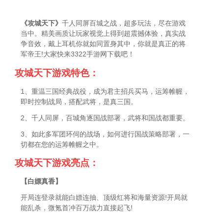
《攻城天下》
千人同屏百城之战，超多玩法，尽在游戏
当中。精美画质让玩家视觉上得到超震撼体验，真实战
争音效，戴上耳机你就如同置身其中，你就是真正的将
军帝王!大家快来3322手游网下载吧！
攻城天下游戏特色：
1、重温三国经典战役，成为君主招兵买马，运筹帷幄，
即时控制战局，搭配武将，是真三国。
2、千人同屏，百城角逐国战部署，武将和国战都重要。
3、如此多军团环伺的战场，如何进行国战策略部署，一
切都在您的运筹帷幄之中。
攻城天下游戏亮点：
【白嫖真香】
开局连登录就能白嫖连抽、顶级红将和海量资源!开局就
能乱杀，微氪首冲百万战力直接起飞!