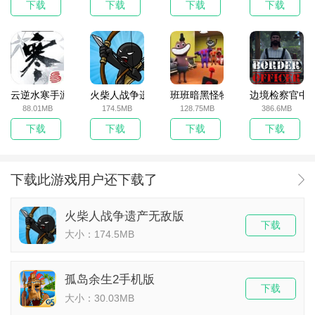
下载
下载
下载
下载
云逆水寒手游
火柴人战争遗产无敌版
班班暗黑怪物生存挑战5
边境检察官中
88.01MB
174.5MB
128.75MB
386.6MB
下载
下载
下载
下载
下载此游戏用户还下载了
火柴人战争遗产无敌版
下载
大小：174.5MB
孤岛余生2手机版
下载
大小：30.03MB