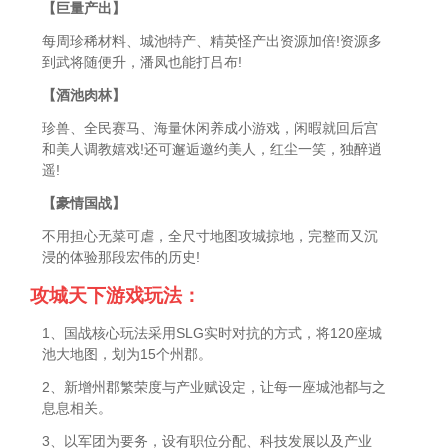
【巨量产出】
每周珍稀材料、城池特产、精英怪产出资源加倍!资源多
到武将随便升，潘凤也能打吕布!
【酒池肉林】
珍兽、全民赛马、海量休闲养成小游戏，闲暇就回后宫
和美人调教嬉戏!还可邂逅邀约美人，红尘一笑，独醉逍
遥!
【豪情国战】
不用担心无菜可虐，全尺寸地图攻城掠地，完整而又沉
浸的体验那段宏伟的历史!
攻城天下游戏玩法：
1、国战核心玩法采用SLG实时对抗的方式，将120座城
池大地图，划为15个州郡。
2、新增州郡繁荣度与产业赋设定，让每一座城池都与之
息息相关。
3、以军团为要务，设有职位分配、科技发展以及产业