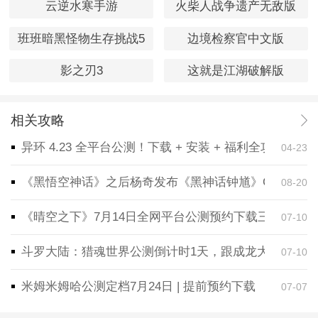
云逆水寒手游
火柴人战争遗产无敌版
班班暗黑怪物生存挑战5
边境检察官中文版
影之刃3
这就是江湖破解版
相关攻略
异环 4.23 全平台公测！下载 + 安装 + 福利全攻略，
04-23
《黑悟空神话》之后杨奇发布《黑神话钟馗》CG！预告
08-20
《晴空之下》7月14日全网平台公测预约下载三端同步
07-10
斗罗大陆：猎魂世界公测倒计时1天，跟成龙大哥一起
07-10
米姆米姆哈公测定档7月24日 | 提前预约下载
07-07