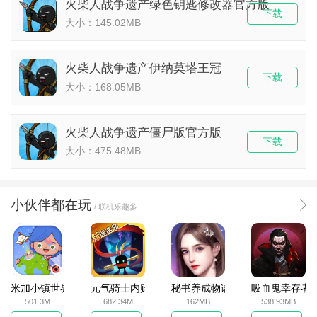
火柴人战争遗产绿色钥匙修改器官方版
下载
大小：145.02MB
火柴人战争遗产伊纳莫塔王冠
下载
大小：168.05MB
火柴人战争遗产僵尸版官方版
下载
大小：475.48MB
小伙伴都在玩
/ 联机乐趣多
米加小镇世界2025官方版
元气骑士内购破解版
秘书养成物语
吸血鬼幸存者
501.3M
682.34M
162MB
538.93MB