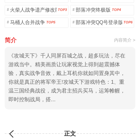
火柴人战争遗产修改版
部落冲突终极版
#
#
TOP3
TOP4
马桶人合并战争
部落冲突QQ号登录版
#
#
TOP5
TOP6
简介
内容简介 >
《攻城天下》千人同屏百城之战，超多玩法，尽在
游戏当中。精美画质让玩家视觉上得到超震撼体
验，真实战争音效，戴上耳机你就如同置身其中，
你就是真正的将军帝王!攻城天下游戏特色：1、重
温三国经典战役，成为君主招兵买马，运筹帷幄，
即时控制战局，搭...
正文