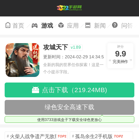
首页
游戏
应用
新闻
问答
攻城天下
评分
v1.89
9.9
更新时间：2024-02-29 14:34:51
完美神作
全新的我的世界任你探索！这是一
个小提示字段。
点击下载（219.24MB)
绿色安全高速下载
使用3733游戏盒子下载安全绿色更放心
火柴人战争遗产无敌版
孤岛余生2手机版
#
#
TOP1
TOP2