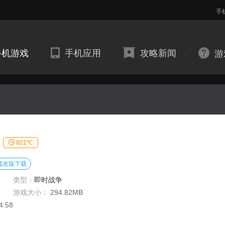
手
手机游戏
手机应用
攻略新闻
游
821℃
魔改版下载
类型：
即时战争
游戏大小：
294.82MB
4:58