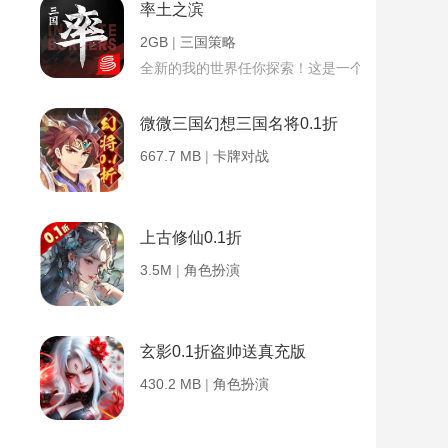
率土之滨
2GB
|
三国策略
全新的我的世界任你探索！这是一个小提示字段。
微微三国幻想三国名将0.1折
667.7 MB
|
卡牌对战
上古修仙0.1折
3.5M
|
角色扮演
玄影0.1折盗帅送真充版
430.2 MB
|
角色扮演