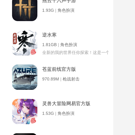
燕云十六声手游
1.93G
|
角色扮演
逆水寒
1.81GB
|
角色扮演
全新的我的世界任你探索！这是一个小提示字段。
苍蓝前线官方版
970.89M
|
枪战射击
灵兽大冒险网易官方版
1.53G
|
角色扮演