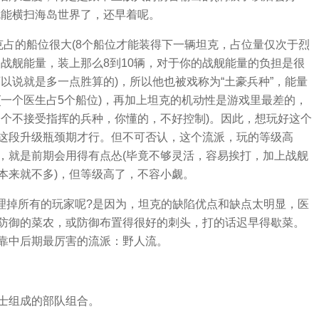
就能横扫海岛世界了，还早着呢。
克占的船位很大(8个船位才能装得下一辆坦克，占位量仅次于烈
战舰能量，装上那么8到10辆，对于你的战舰能量的负担是很
以说就是多一点胜算的)，所以他也被戏称为“土豪兵种”，能量
一个医生占5个船位)，再加上坦克的机动性是游戏里最差的，
一个不接受指挥的兵种，你懂的，不好控制)。因此，想玩好这个
这段升级瓶颈期才行。但不可否认，这个流派，玩的等级高
，就是前期会用得有点怂(毕竟不够灵活，容易挨打，加上战舰
本来就不多)，但等级高了，不容小觑。
清理掉所有的玩家呢?是因为，坦克的缺陷优点和缺点太明显，医
防御的菜农，或防御布置得很好的刺头，打的话迟早得歇菜。
靠中后期最厉害的流派：野人流。
士组成的部队组合。