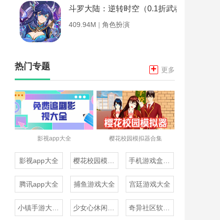
斗罗大陆：逆转时空（0.1折武魂觉醒）
409.94M
|
角色扮演
热门专题
+
更多
影视app大全
樱花校园模拟器合集
影视app大全
樱花校园模拟器合集
手机游戏盒子大全
腾讯app大全
捕鱼游戏大全
宫廷游戏大全
小镇手游大全免费下载
少女心休闲游戏推荐
奇异社区软件合集