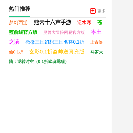
热门推荐
+
更多
燕云十六声手游
梦幻西游
逆水寒
苍
率土
蓝前线官方版
灵兽大冒险网易官方版
之滨
微微三国幻想三国名将0.1折
上古修
玄影0.1折盗帅送真充版
仙0.1折
斗罗大
陆：逆转时空（0.1折武魂觉醒）