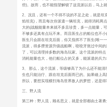
些)。故而，也不能指望解锁了这流派以后，马上
2、况且，还有一个不得不说的不足之处，就是坦
焰坦克)，而且每次你派遣一辆坦克，就得消耗两点
大的(战舰能量本来就不多且珍贵，多一点能量，可
不够多还真有点玩不来。而且医生占的船位也不小(
医生只会跟在坦克后面，你又指挥不了医生(唯一
流派，得多攒资源升级战船啊，咬咬牙熬过中间的
了，可以清理掉多数的海岛玩家。这个流派的特点
消耗能量也大，他们船位占的又多，能派遣的兵力
3、 那么，这个流派，等级够高了为什么还不能
生也只能治疗、跟在坦克后面而已的。如果碰上高
所以，要想实现横扫海岛世界敌人的梦想，还是得
三、野人流
第三种：野人流，顾名思义，就是全部都由土著勇