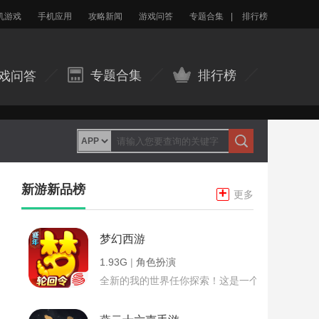
机游戏
手机应用
攻略新闻
游戏问答
专题合集
|
排行榜
专题合集
排行榜
戏问答
新游新品榜
+
更多
梦幻西游
1.93G
|
角色扮演
全新的我的世界任你探索！这是一个小提示字段。