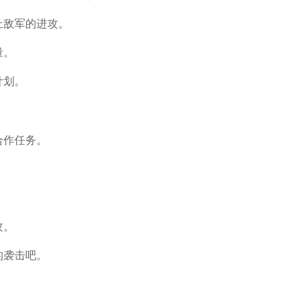
止敌军的进攻。
量。
计划。
合作任务。
。
攻。
的袭击吧。