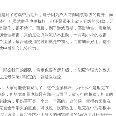
就是到了游戏中后期后，胖子因为敌人防御建筑等级的提升，而
经打了(虽然胖子也更抗打，但还是跟不上敌人升级的步伐)，无
是硬伤，很不禁打。而且，到了游戏后期，高爆地雷、震爆地
加合理布雷，真的是让胖妹流防不胜防，一两颗小小的地雷，
个流派，最合适使用的时期就是中前期，而前期最好用。这个
戏中后期会比较吃力。
，那么我们的部队，肯定也要有所升级，才能应付强大的敌人
也是最保险和稳定的，就是医坦流。
么，大家可能会有疑问了，这个流派称呼，为什么不是坦克在
较高，但毕竟血量也就只有那一点而已，敌人打的越猛，坦克的
御建筑，那伤害可是一个比一个高的。这时候，就得有医生在
克被全部消灭的尴尬。可以说，没有医生，坦克在中后期根本
治疗速度，肯定是跟不上敌人的伤害输出的(满级了以后会好一