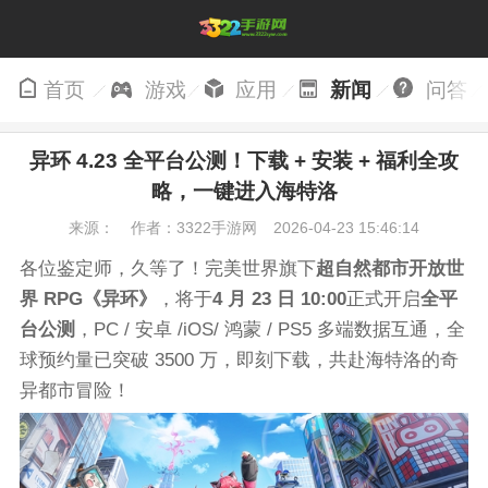
首页
游戏
应用
新闻
问答
异环 4.23 全平台公测！下载 + 安装 + 福利全攻
略，一键进入海特洛
来源：
作者：3322手游网
2026-04-23 15:46:14
各位鉴定师，久等了！完美世界旗下
超自然都市开放世
界 RPG《异环》
，将于
4 月 23 日 10:00
正式开启
全平
台公测
，PC / 安卓 /iOS/ 鸿蒙 / PS5 多端数据互通，全
球预约量已突破 3500 万，即刻下载，共赴海特洛的奇
异都市冒险！