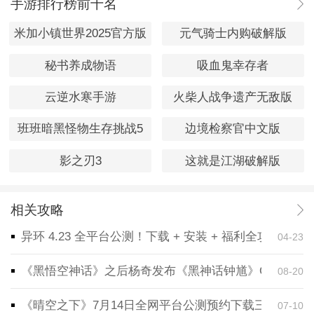
手游排行榜前十名
米加小镇世界2025官方版
元气骑士内购破解版
秘书养成物语
吸血鬼幸存者
云逆水寒手游
火柴人战争遗产无敌版
班班暗黑怪物生存挑战5
边境检察官中文版
影之刃3
这就是江湖破解版
相关攻略
异环 4.23 全平台公测！下载 + 安装 + 福利全攻略，
04-23
《黑悟空神话》之后杨奇发布《黑神话钟馗》CG！预告
08-20
《晴空之下》7月14日全网平台公测预约下载三端同步
07-10