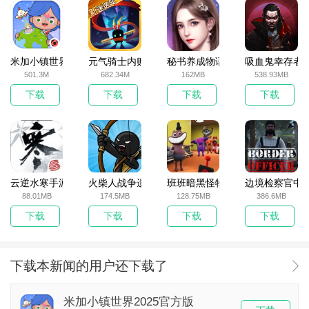
米加小镇世界2025官方版
元气骑士内购破解版
秘书养成物语
吸血鬼幸存者
501.3M
682.34M
162MB
538.93MB
下载
下载
下载
下载
云逆水寒手游
火柴人战争遗产无敌版
班班暗黑怪物生存挑战5
边境检察官中
88.01MB
174.5MB
128.75MB
386.6MB
下载
下载
下载
下载
下载本新闻的用户还下载了
米加小镇世界2025官方版