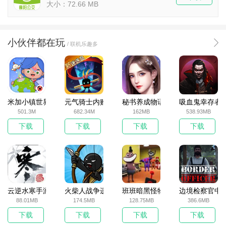
大小：72.66 MB
小伙伴都在玩
/ 联机乐趣多
米加小镇世界2025官方版
元气骑士内购破解版
秘书养成物语
吸血鬼幸存者
501.3M
682.34M
162MB
538.93MB
下载
下载
下载
下载
云逆水寒手游
火柴人战争遗产无敌版
班班暗黑怪物生存挑战5
边境检察官中
88.01MB
174.5MB
128.75MB
386.6MB
下载
下载
下载
下载