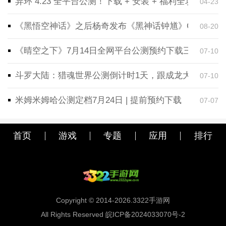
异环 4.23 全平台公测！下载 + 安装 + 福利全攻略，
04-23
《黑悟空神话》之后杨奇发布《黑神话钟馗》CG！预告
08-20
《晴空之下》7月14日全网平台公测预约下载三端同步
07-10
斗罗大陆：猎魂世界公测倒计时1天，跟成龙大哥一起
07-10
米姆米姆哈公测定档7月24日 | 提前预约下载
07-07
首页
游戏
专题
应用
排行
Copyright © 2014-2026.3322手游网
All Rights Reserved 皖ICP备2024033070号-2