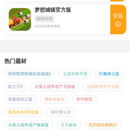
梦想城镇官方版
安装
模拟经营
好玩的传奇类游戏
热门题材
班班暗黑怪物生存挑战5
云逆水寒手游
巨像骑士团
影之刃3
火柴人战争遗产无敌版
边境检察官中文版
香肠派对正版
勇敢者射击
和平精英
孤岛余生2手机版
御剑青云录
火柴人战争遗产修改版
天天象棋
无尽的拉格朗日