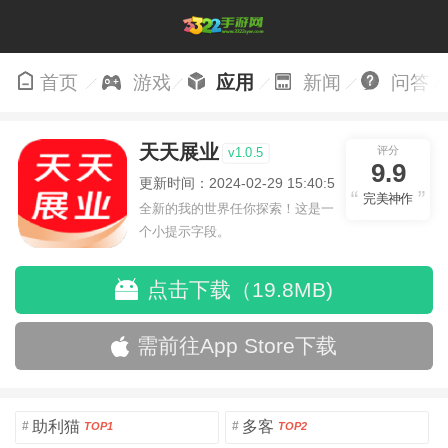
首页
游戏
应用
新闻
问答
天天展业
评分
v1.0.5
9.9
更新时间：2024-02-29 15:40:55
完美神作
全新的我的世界任你探索！这是一
个小提示字段。
点击下载（19.8MB)
需前往App Store下载
助利猫
多客
#
#
TOP1
TOP2