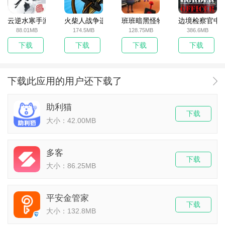
云逆水寒手游
火柴人战争遗产无敌版
班班暗黑怪物生存挑战5
边境检察官中
88.01MB
174.5MB
128.75MB
386.6MB
下载
下载
下载
下载
下载此应用的用户还下载了
助利猫
下载
大小：42.00MB
多客
下载
大小：86.25MB
平安金管家
下载
大小：132.8MB