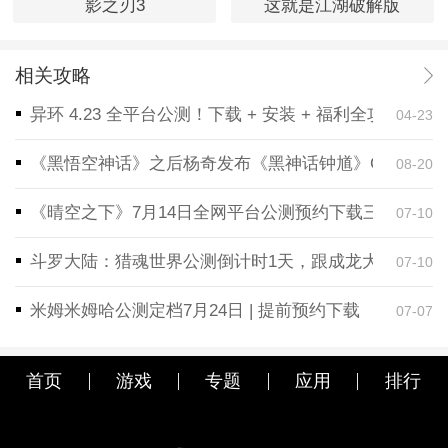
影之刃3
这就是江湖破解版
相关攻略
异环 4.23 全平台公测！下载 + 安装 + 福利全攻略，
04-23
《黑悟空神话》之后杨奇发布《黑神话钟馗》CG！预告
08-20
《晴空之下》7月14日全网平台公测预约下载三端同步
07-10
斗罗大陆：猎魂世界公测倒计时1天，跟成龙大哥一起
07-10
米姆米姆哈公测定档7月24日 | 提前预约下载
07-07
首页
游戏
专题
应用
排行