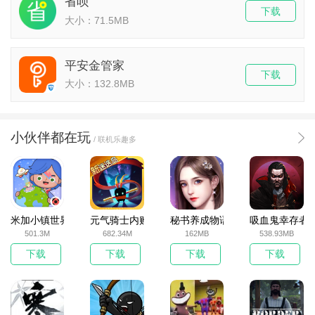
省呗
下载
大小：71.5MB
平安金管家
下载
大小：132.8MB
小伙伴都在玩
/ 联机乐趣多
米加小镇世界2025官方版
元气骑士内购破解版
秘书养成物语
吸血鬼幸存者
501.3M
682.34M
162MB
538.93MB
下载
下载
下载
下载