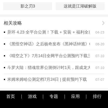
影之刃3
这就是江湖破解版
相关攻略
异环 4.23 全平台公测！下载 + 安装 + 福利全攻略，
04-23
《黑悟空神话》之后杨奇发布《黑神话钟馗》CG！预告
08-20
《晴空之下》7月14日全网平台公测预约下载三端同步
07-10
斗罗大陆：猎魂世界公测倒计时1天，跟成龙大哥一起
07-10
米姆米姆哈公测定档7月24日 | 提前预约下载
07-07
首页
游戏
专题
应用
排行