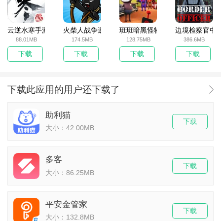
云逆水寒手游
火柴人战争遗产无敌版
班班暗黑怪物生存挑战5
边境检察官中
88.01MB
174.5MB
128.75MB
386.6MB
下载
下载
下载
下载
下载此应用的用户还下载了
助利猫
下载
大小：42.00MB
多客
下载
大小：86.25MB
平安金管家
下载
大小：132.8MB