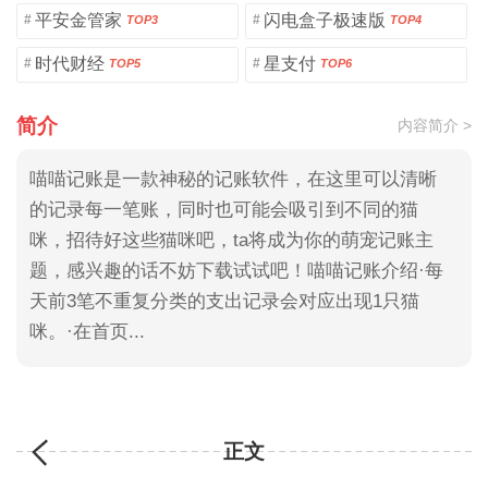
平安金管家
闪电盒子极速版
#
#
TOP3
TOP4
时代财经
星支付
#
#
TOP5
TOP6
简介
内容简介 >
喵喵记账是一款神秘的记账软件，在这里可以清晰
的记录每一笔账，同时也可能会吸引到不同的猫
咪，招待好这些猫咪吧，ta将成为你的萌宠记账主
题，感兴趣的话不妨下载试试吧！喵喵记账介绍·每
天前3笔不重复分类的支出记录会对应出现1只猫
咪。·在首页...
正文