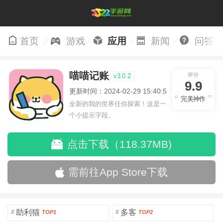
首页
游戏
应用
新闻
问答
喵喵记账
评分
v3.0.2
9.9
更新时间：2024-02-29 15:40:58
完美神作
全新的我的世界任你探索！这是一
个小提示字段。
点击下载（118.37MB)
需前往App Store下载
助利猫
多客
#
#
TOP1
TOP2