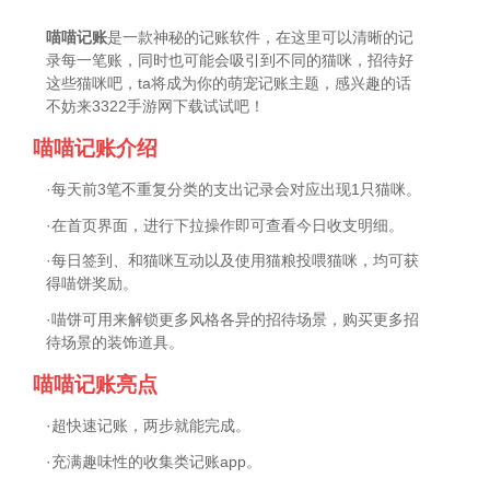
喵喵记账
是一款神秘的记账软件，在这里可以清晰的记
录每一笔账，同时也可能会吸引到不同的猫咪，招待好
这些猫咪吧，ta将成为你的萌宠记账主题，感兴趣的话
不妨来3322手游网下载试试吧！
喵喵记账介绍
·每天前3笔不重复分类的支出记录会对应出现1只猫咪。
·在首页界面，进行下拉操作即可查看今日收支明细。
·每日签到、和猫咪互动以及使用猫粮投喂猫咪，均可获
得喵饼奖励。
·喵饼可用来解锁更多风格各异的招待场景，购买更多招
待场景的装饰道具。
喵喵记账亮点
·超快速记账，两步就能完成。
·充满趣味性的收集类记账app。