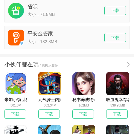
省呗
下载
大小：71.5MB
平安金管家
下载
大小：132.8MB
小伙伴都在玩
/ 联机乐趣多
米加小镇世界2025官方版
元气骑士内购破解版
秘书养成物语
吸血鬼幸存者
501.3M
682.34M
162MB
538.93MB
下载
下载
下载
下载