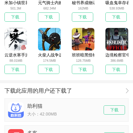
米加小镇世界2025官方版
元气骑士内购破解版
秘书养成物语
吸血鬼幸存者
501.3M
682.34M
162MB
538.93MB
下载
下载
下载
下载
云逆水寒手游
火柴人战争遗产无敌版
班班暗黑怪物生存挑战5
边境检察官中
88.01MB
174.5MB
128.75MB
386.6MB
下载
下载
下载
下载
下载此应用的用户还下载了
助利猫
下载
大小：42.00MB