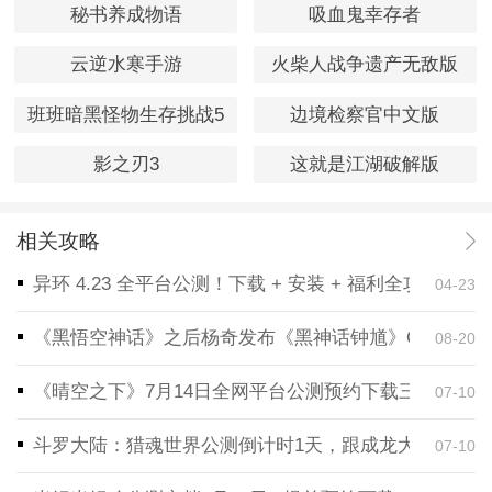
秘书养成物语
吸血鬼幸存者
云逆水寒手游
火柴人战争遗产无敌版
班班暗黑怪物生存挑战5
边境检察官中文版
影之刃3
这就是江湖破解版
相关攻略
异环 4.23 全平台公测！下载 + 安装 + 福利全攻略，
04-23
《黑悟空神话》之后杨奇发布《黑神话钟馗》CG！预告
08-20
《晴空之下》7月14日全网平台公测预约下载三端同步
07-10
斗罗大陆：猎魂世界公测倒计时1天，跟成龙大哥一起
07-10