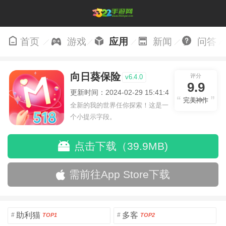
首页
游戏
应用
新闻
问答
向日葵保险
评分
v6.4.0
9.9
更新时间：2024-02-29 15:41:41
完美神作
全新的我的世界任你探索！这是一
个小提示字段。
点击下载（39.9MB)
需前往App Store下载
助利猫
多客
#
#
TOP1
TOP2