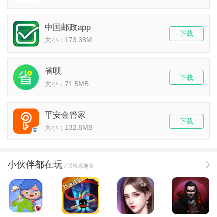
中国邮政app
下载
大小：173.38M
省呗
下载
大小：71.5MB
平安金管家
下载
大小：132.8MB
小伙伴都在玩
/ 联机乐趣多