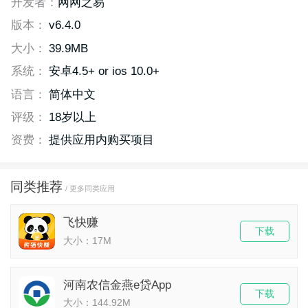
开发者：
网网之易
版本：
v6.4.0
大小：
39.9MB
系统：
安卓4.5+ or ios 10.0+
语言：
简体中文
评级：
18岁以上
资费：
提供应用内购买项目
同类推荐
/ 更多同类应用
飞快赚
下载
大小：17M
河南农信金燕e贷App
下载
大小：144.92M