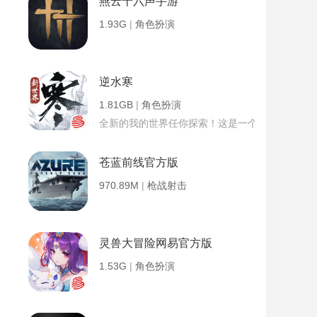
燕云十六声手游
1.93G
|
角色扮演
逆水寒
1.81GB
|
角色扮演
全新的我的世界任你探索！这是一个小提示字段。
苍蓝前线官方版
970.89M
|
枪战射击
灵兽大冒险网易官方版
1.53G
|
角色扮演