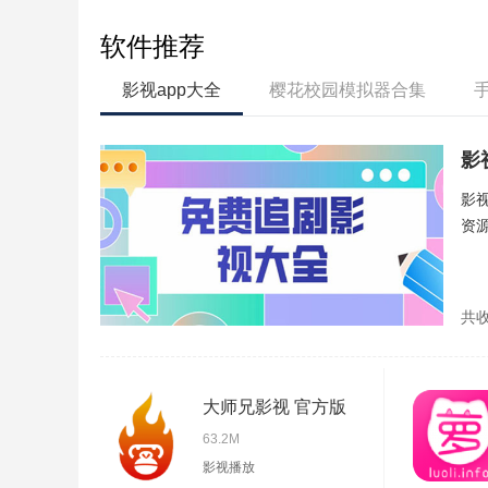
软件推荐
影视app大全
樱花校园模拟器合集
影
影
资
共
大师兄影视 官方版
63.2M
影视播放