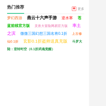
热门推荐
+
更多
燕云十六声手游
梦幻西游
逆水寒
苍
率土
蓝前线官方版
灵兽大冒险网易官方版
之滨
微微三国幻想三国名将0.1折
上古修
玄影0.1折盗帅送真充版
仙0.1折
斗罗大
陆：逆转时空（0.1折武魂觉醒）