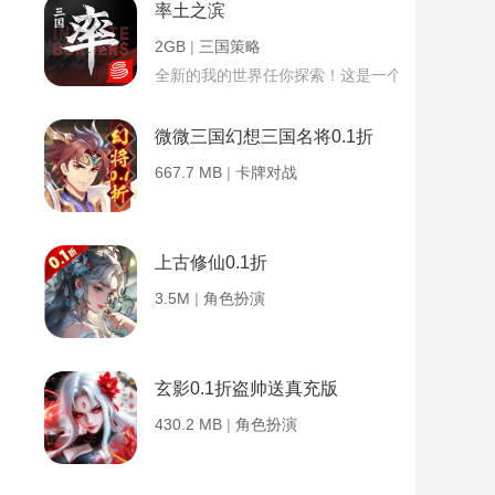
率土之滨
2GB
|
三国策略
全新的我的世界任你探索！这是一个小提示字段。
微微三国幻想三国名将0.1折
667.7 MB
|
卡牌对战
上古修仙0.1折
3.5M
|
角色扮演
玄影0.1折盗帅送真充版
430.2 MB
|
角色扮演