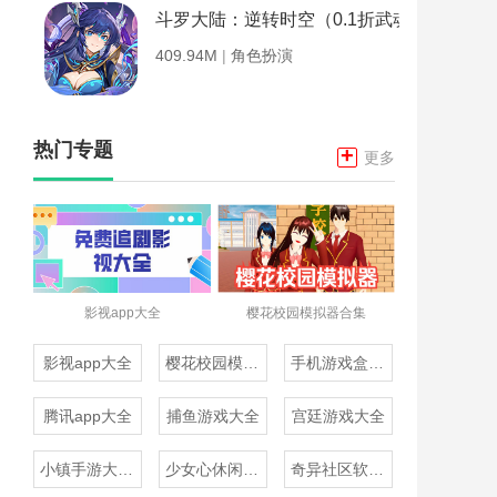
斗罗大陆：逆转时空（0.1折武魂觉醒）
409.94M
|
角色扮演
热门专题
+
更多
影视app大全
樱花校园模拟器合集
影视app大全
樱花校园模拟器合集
手机游戏盒子大全
腾讯app大全
捕鱼游戏大全
宫廷游戏大全
小镇手游大全免费下载
少女心休闲游戏推荐
奇异社区软件合集