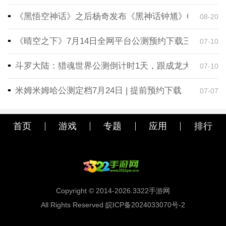
《黑悟空神话》之后杨奇发布《黑神话钟馗》CG！预告
08-20
《晴空之下》7月14日全网平台公测预约下载三端同步
07-10
斗罗大陆：猎魂世界公测倒计时1天，跟成龙大哥一起
07-10
米姆米姆哈公测定档7月24日 | 提前预约下载
07-07
首页
游戏
专题
应用
排行
Copyright © 2014-2026.3322手游网
All Rights Reserved 皖ICP备2024033070号-2