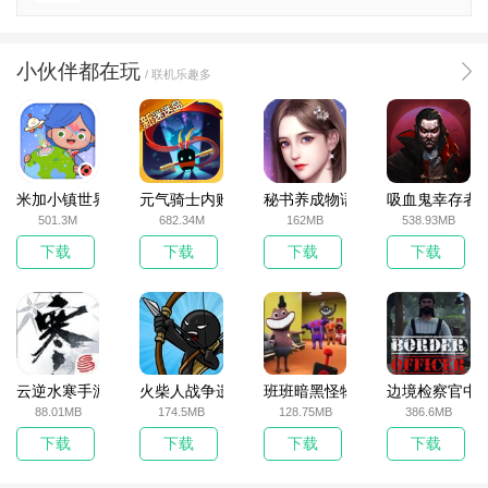
小伙伴都在玩
/ 联机乐趣多
米加小镇世界2025官方版
元气骑士内购破解版
秘书养成物语
吸血鬼幸存者
501.3M
682.34M
162MB
538.93MB
下载
下载
下载
下载
云逆水寒手游
火柴人战争遗产无敌版
班班暗黑怪物生存挑战5
边境检察官中
88.01MB
174.5MB
128.75MB
386.6MB
下载
下载
下载
下载