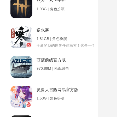
燕云十六声手游
1.93G
|
角色扮演
逆水寒
1.81GB
|
角色扮演
全新的我的世界任你探索！这是一个小提示字段。
苍蓝前线官方版
970.89M
|
枪战射击
灵兽大冒险网易官方版
1.53G
|
角色扮演