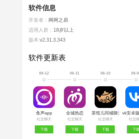
软件信息
开发者：
网网之易
适用人群：
18岁以上
版本:
v2.31.3.343
软件更新表
06-12
06-11
06-10
06-
鱼声app
全城热恋
茶馆儿同城聊天交友
vk安卓
社交聊天
社交聊天
社交聊天
社交
下载
下载
下载
下