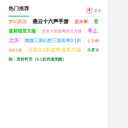
热门推荐
+
更多
燕云十六声手游
梦幻西游
逆水寒
苍
率土
蓝前线官方版
灵兽大冒险网易官方版
之滨
微微三国幻想三国名将0.1折
上古修
玄影0.1折盗帅送真充版
仙0.1折
斗罗大
陆：逆转时空（0.1折武魂觉醒）