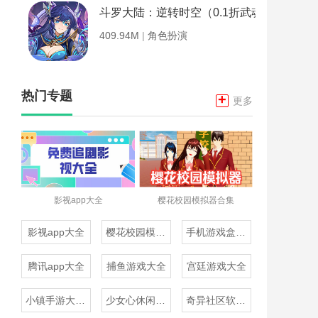
斗罗大陆：逆转时空（0.1折武魂觉醒）
409.94M
|
角色扮演
热门专题
+
更多
影视app大全
樱花校园模拟器合集
影视app大全
樱花校园模拟器合集
手机游戏盒子大全
腾讯app大全
捕鱼游戏大全
宫廷游戏大全
小镇手游大全免费下载
少女心休闲游戏推荐
奇异社区软件合集