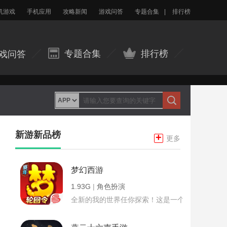
机游戏
手机应用
攻略新闻
游戏问答
专题合集
|
排行榜
专题合集
排行榜
戏问答
新游新品榜
+
更多
梦幻西游
1.93G
|
角色扮演
全新的我的世界任你探索！这是一个小提示字段。