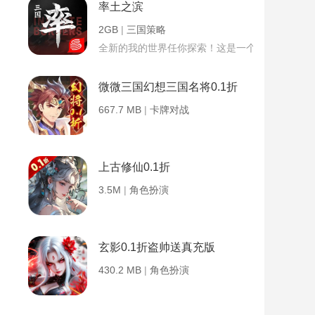
率土之滨
2GB
|
三国策略
全新的我的世界任你探索！这是一个小提示字段。
微微三国幻想三国名将0.1折
667.7 MB
|
卡牌对战
上古修仙0.1折
3.5M
|
角色扮演
玄影0.1折盗帅送真充版
430.2 MB
|
角色扮演