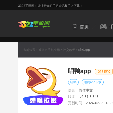
3322手游网：提供新鲜的手游资讯和手游下载！
首页
当前位置：
首页
>
手机应用
>
社交聊天
>
唱鸭app
唱鸭app
735℃
唱鸭
唱鸭app下载
语言：
简体中文
版本：
v2.31.3.343
更新时间：
2024-02-29 15:3