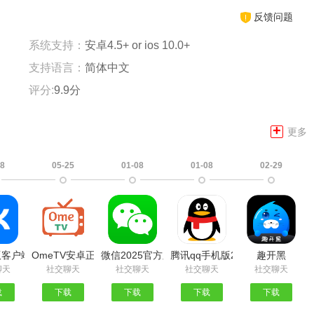
反馈问题
系统支持：
安卓4.5+ or ios 10.0+
支持语言：
简体中文
评分:
9.9分
+
更多
08
05-25
01-08
01-08
02-29
版客户端
OmeTV安卓正版
微信2025官方版
腾讯qq手机版2025官方版
趣开黑
聊天
社交聊天
社交聊天
社交聊天
社交聊天
载
下载
下载
下载
下载