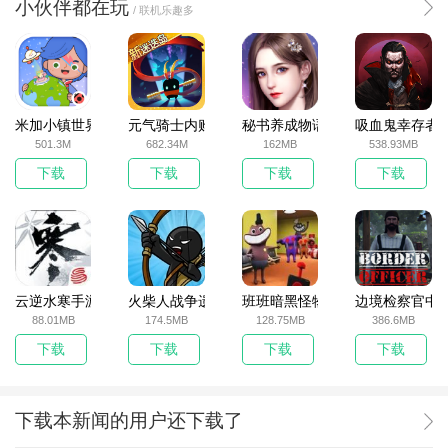
小伙伴都在玩
/ 联机乐趣多
米加小镇世界2025官方版
元气骑士内购破解版
秘书养成物语
吸血鬼幸存者
501.3M
682.34M
162MB
538.93MB
下载
下载
下载
下载
云逆水寒手游
火柴人战争遗产无敌版
班班暗黑怪物生存挑战5
边境检察官中
88.01MB
174.5MB
128.75MB
386.6MB
下载
下载
下载
下载
下载本新闻的用户还下载了