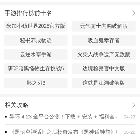
手游排行榜前十名
米加小镇世界2025官方版
元气骑士内购破解版
秘书养成物语
吸血鬼幸存者
云逆水寒手游
火柴人战争遗产无敌版
班班暗黑怪物生存挑战5
边境检察官中文版
影之刃3
这就是江湖破解版
相关攻略
异环 4.23 全平台公测！下载 + 安装 + 福利全攻略，
04-23
《黑悟空神话》之后杨奇发布《黑神话钟馗》CG！预告
08-20