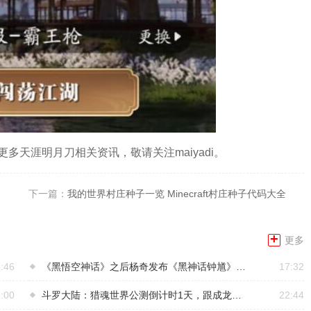
天涯明月刀相关资讯，敬请关注maiyadi。
下一篇：
我的世界村庄种子一览 Minecraft村庄种子代码大全
+
更多
:46
《黑悟空神话》之后杨奇发布《黑神话钟馗》CG！预告何时上线
17:32
:00
斗罗大陆：猎魂世界公测倒计时1天，跟成龙大哥一起探索全新猎魂世界
22:44