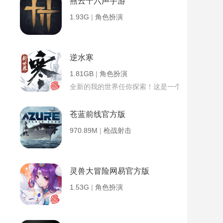
燕云十六声手游
1.93G
|
角色扮演
逆水寒
1.81GB
|
角色扮演
全新的我的世界任你探索！这是一个小提示字段。
苍蓝前线官方版
970.89M
|
枪战射击
灵兽大冒险网易官方版
1.53G
|
角色扮演