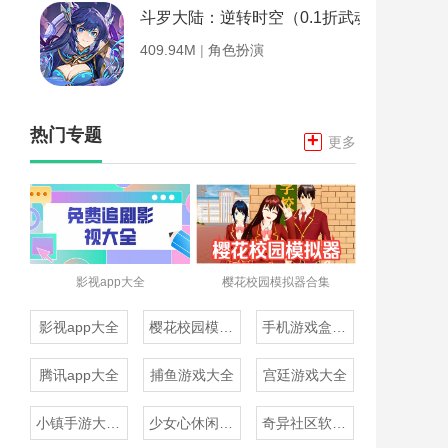
斗罗大陆：逆转时空（0.1折武魂觉醒）
409.94M
|
角色扮演
热门专题
+
更多
影视app大全
樱花校园模拟器合集
影视app大全
樱花校园模拟器合集
手机游戏盒子大全
腾讯app大全
捕鱼游戏大全
宫廷游戏大全
小镇手游大全免费下载
少女心休闲游戏推荐
奇异社区软件合集