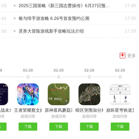
:29
2025三国策略《新三国志曹操传》6月27日预约公测首发
17:49
:41
银与绯手游攻略 6.26号首发预约公测
17:25
:56
灵兽大冒险游戏新手攻略玩法介绍
17:28
+
更多
29
02-29
02-29
02-29
02-29
买方法分享
料一览 火主晋级材料详解
之战未来战士传送门怎么移动
王者荣耀蔡文姬新皮肤多少钱 电玩兔顽号价格介绍
原神慕风蘑菇采集地点一览 慕风蘑菇收集位置分
暗区突围加分规则是什么 新赛季
崩坏星穹铁道瓦
问答
游戏问答
游戏问答
游戏问答
游戏问答
载
下载
下载
下载
下载