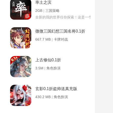
率土之滨
2GB
|
三国策略
全新的我的世界任你探索！这是一个小提示字段。
微微三国幻想三国名将0.1折
667.7 MB
|
卡牌对战
上古修仙0.1折
3.5M
|
角色扮演
玄影0.1折盗帅送真充版
430.2 MB
|
角色扮演