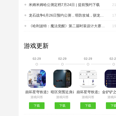
米姆米姆哈公测定档7月24日 | 提前预约下载
21
龙石战争6月26日预约公测，塔防攻城，驯龙出征！
17
《哈利波特：魔法觉醒》第二届时装设计大赛6月22日正式开启！大家快来预约下载
19
游戏更新
02-29
02-29
02-29
02-
崩坏星穹铁道光锥池保底继承吗 武器池保底机制介绍
暗区突围近身武器怎么获得 近战武器购
崩坏星穹铁道火主突破材
金铲铲
游戏问答
游戏问答
游戏问答
游戏
下载
下载
下载
下