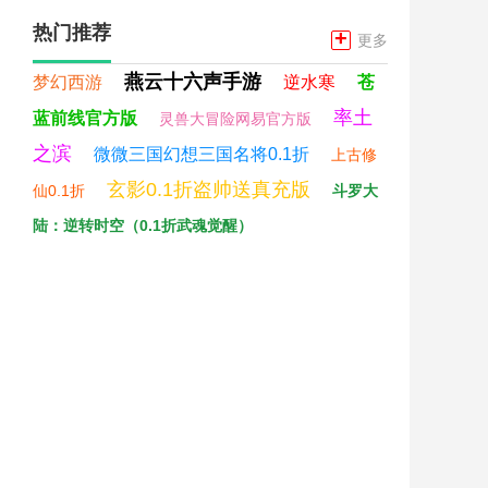
热门推荐
+
更多
燕云十六声手游
梦幻西游
逆水寒
苍
率土
蓝前线官方版
灵兽大冒险网易官方版
之滨
微微三国幻想三国名将0.1折
上古修
玄影0.1折盗帅送真充版
仙0.1折
斗罗大
陆：逆转时空（0.1折武魂觉醒）