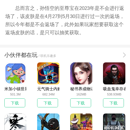
总而言之，孙悟空的至尊宝在2023年是不会进行返
场了，该皮肤是在4月27到5月30日进行过一次的返场，
所以今年都是不会返场了，此外如果玩家想要获取这个
返场皮肤的话，是只可以抽奖获取。
小伙伴都在玩
/ 联机乐趣多
米加小镇世界2025官方版
元气骑士内购破解版
秘书养成物语
吸血鬼幸存者
501.3M
682.34M
162MB
538.93MB
下载
下载
下载
下载