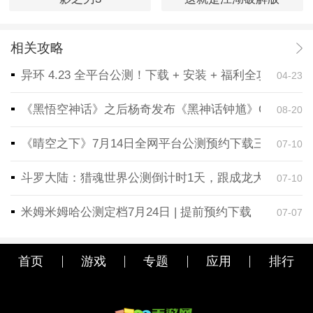
相关攻略
异环 4.23 全平台公测！下载 + 安装 + 福利全攻略，
04-23
《黑悟空神话》之后杨奇发布《黑神话钟馗》CG！预告
08-20
《晴空之下》7月14日全网平台公测预约下载三端同步
07-10
斗罗大陆：猎魂世界公测倒计时1天，跟成龙大哥一起
07-10
米姆米姆哈公测定档7月24日 | 提前预约下载
07-07
首页
游戏
专题
应用
排行