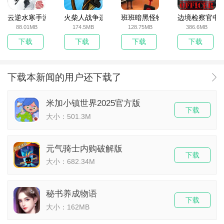
云逆水寒手游
火柴人战争遗产无敌版
班班暗黑怪物生存挑战5
边境检察官中
88.01MB
174.5MB
128.75MB
386.6MB
下载
下载
下载
下载
下载本新闻的用户还下载了
米加小镇世界2025官方版
下载
大小：501.3M
元气骑士内购破解版
下载
大小：682.34M
秘书养成物语
下载
大小：162MB