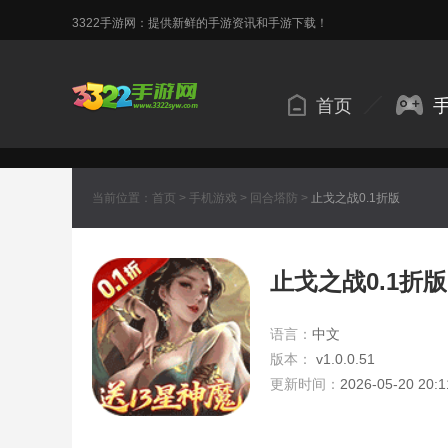
3322手游网：提供新鲜的手游资讯和手游下载！
首页
当前位置：
首页
>
手机游戏
>
回合塔防
>
止戈之战0.1折版
止戈之战0.1折版
语言：
中文
版本：
v1.0.0.51
更新时间：
2026-05-20 20:1