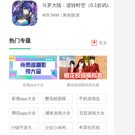
斗罗大陆：逆转时空（0.1折武魂觉醒）
409.94M
|
角色扮演
热门专题
+
更多
影视app大全
樱花校园模拟器合集
影视app大全
樱花校园模拟器合集
手机游戏盒子大全
腾讯app大全
捕鱼游戏大全
宫廷游戏大全
小镇手游大全免费下载
少女心休闲游戏推荐
奇异社区软件合集