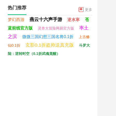
热门推荐
+
更多
燕云十六声手游
梦幻西游
逆水寒
苍
率土
蓝前线官方版
灵兽大冒险网易官方版
之滨
微微三国幻想三国名将0.1折
上古修
玄影0.1折盗帅送真充版
仙0.1折
斗罗大
陆：逆转时空（0.1折武魂觉醒）