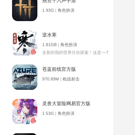
燕云十六声手游
1.93G
|
角色扮演
逆水寒
1.81GB
|
角色扮演
全新的我的世界任你探索！这是一个小提示字段。
苍蓝前线官方版
970.89M
|
枪战射击
灵兽大冒险网易官方版
1.53G
|
角色扮演