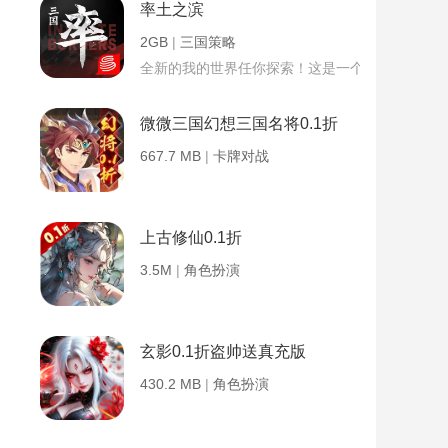
率土之滨
2GB
|
三国策略
全新的我的世界任你探索！这是一个小提示字段。
微微三国幻想三国名将0.1折
667.7 MB
|
卡牌对战
上古修仙0.1折
3.5M
|
角色扮演
玄影0.1折盗帅送真充版
430.2 MB
|
角色扮演