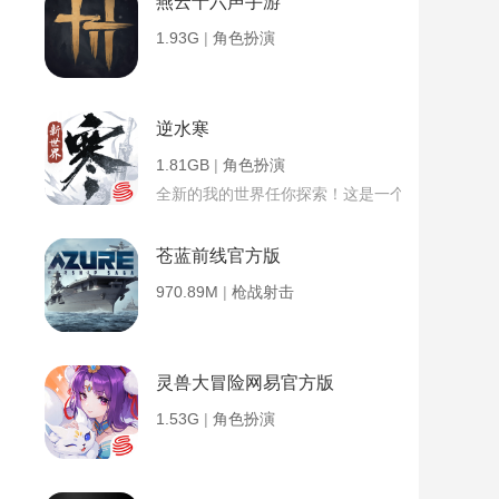
燕云十六声手游
1.93G
|
角色扮演
逆水寒
1.81GB
|
角色扮演
全新的我的世界任你探索！这是一个小提示字段。
苍蓝前线官方版
970.89M
|
枪战射击
灵兽大冒险网易官方版
1.53G
|
角色扮演