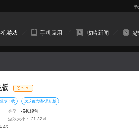
手
手机游戏
手机应用
攻略新闻
游
整版
51℃
完整版下载
欢乐盖大楼2最新版
类型：
模拟经营
游戏大小：
21.82M
4:43