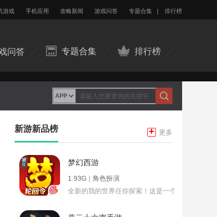
机游戏
手机应用
攻略新闻
游戏问答
专题合集
|
排行榜
专题合集
排行榜
戏问答
新游新品榜
+
更多
梦幻西游
1.93G
|
角色扮演
全新的我的世界任你探索！这是一个小提示字段。