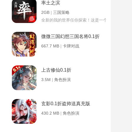
率土之滨
2GB
|
三国策略
全新的我的世界任你探索！这是一个小提示字段。
微微三国幻想三国名将0.1折
667.7 MB
|
卡牌对战
上古修仙0.1折
3.5M
|
角色扮演
玄影0.1折盗帅送真充版
430.2 MB
|
角色扮演