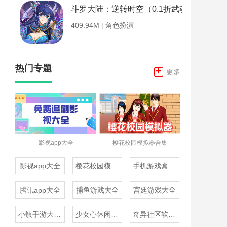
斗罗大陆：逆转时空（0.1折武魂觉醒）
409.94M
|
角色扮演
热门专题
+
更多
影视app大全
樱花校园模拟器合集
影视app大全
樱花校园模拟器合集
手机游戏盒子大全
腾讯app大全
捕鱼游戏大全
宫廷游戏大全
小镇手游大全免费下载
少女心休闲游戏推荐
奇异社区软件合集