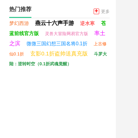
热门推荐
+
更多
燕云十六声手游
梦幻西游
逆水寒
苍
率土
蓝前线官方版
灵兽大冒险网易官方版
之滨
微微三国幻想三国名将0.1折
上古修
玄影0.1折盗帅送真充版
仙0.1折
斗罗大
陆：逆转时空（0.1折武魂觉醒）