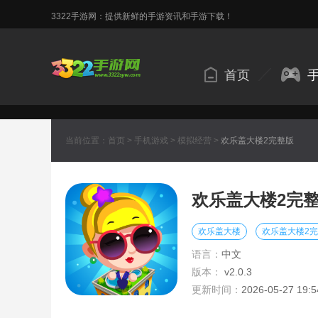
3322手游网：提供新鲜的手游资讯和手游下载！
首页
当前位置：
首页
>
手机游戏
>
模拟经营
>
欢乐盖大楼2完整版
欢乐盖大楼2完
欢乐盖大楼
欢乐盖大楼2
语言：
中文
版本：
v2.0.3
更新时间：
2026-05-27 19:5