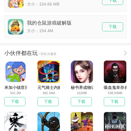
下载
大小：154.66 MB
我的仓鼠游戏破解版
下载
大小：154.4M
小伙伴都在玩
/ 联机乐趣多
米加小镇世界2025官方版
元气骑士内购破解版
秘书养成物语
吸血鬼幸存者
501.3M
682.34M
162MB
538.93MB
下载
下载
下载
下载