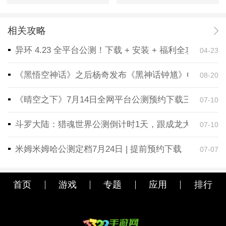
相关攻略
异环 4.23 全平台公测！下载 + 安装 + 福利全攻略，
04-23
《黑悟空神话》之后杨奇发布《黑神话钟馗》CG！预告
08-20
《晴空之下》7月14日全网平台公测预约下载三端同步
07-10
斗罗大陆：猎魂世界公测倒计时1天，跟成龙大哥一起
07-10
米姆米姆哈公测定档7月24日 | 提前预约下载
07-07
首页
游戏
专题
应用
排行