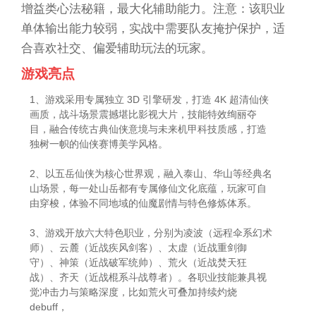
增益类心法秘籍，最大化辅助能力。注意：该职业
单体输出能力较弱，实战中需要队友掩护保护，适
合喜欢社交、偏爱辅助玩法的玩家。
游戏亮点
1、游戏采用专属独立 3D 引擎研发，打造 4K 超清仙侠
画质，战斗场景震撼堪比影视大片，技能特效绚丽夺
目，融合传统古典仙侠意境与未来机甲科技质感，打造
独树一帜的仙侠赛博美学风格。
2、以五岳仙侠为核心世界观，融入泰山、华山等经典名
山场景，每一处山岳都有专属修仙文化底蕴，玩家可自
由穿梭，体验不同地域的仙魔剧情与特色修炼体系。
3、游戏开放六大特色职业，分别为凌波（远程伞系幻术
师）、云麓（近战疾风剑客）、太虚（近战重剑御
守）、神策（近战破军统帅）、荒火（近战焚天狂
战）、齐天（近战棍系斗战尊者）。各职业技能兼具视
觉冲击力与策略深度，比如荒火可叠加持续灼烧
debuff，