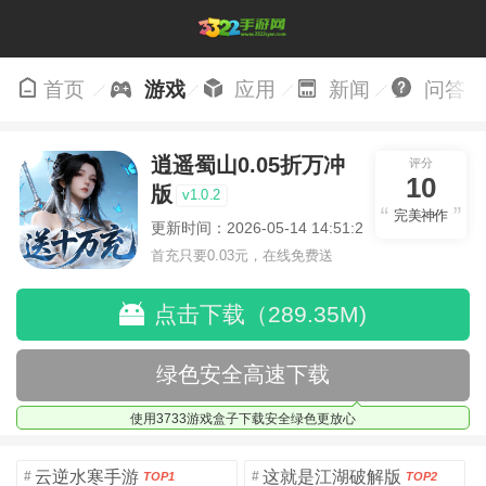
首页
游戏
应用
新闻
问答
逍遥蜀山0.05折万冲
评分
10
版
v1.0.2
完美神作
更新时间：2026-05-14 14:51:28
首充只要0.03元，在线免费送
VIP15
点击下载（289.35M)
绿色安全高速下载
使用3733游戏盒子下载安全绿色更放心
云逆水寒手游
这就是江湖破解版
#
#
TOP1
TOP2