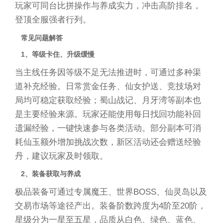
玩家可同台比拼操作与养成实力，冲击高阶排名，
登顶全服强者行列。
常见问题解答
1、等级卡住、升级缓慢
当主线任务因等级不足无法推进时，可通过多种渠
道补充经验。日常赏金任务、仙女护送、竞技场对
局均可稳定获取经验；蜀山战记、月牙湾等副本也
是主要经验来源。玩家还能使用每日找回功能补回
遗漏经验，一键快速参与各类活动。部分副本可消
耗仙玉额外增加挑战次数，新区活动还会赠送经验
丹，建议玩家及时领取。
2、装备获取与养成
极品装备可通过专属魔王、世界BOSS、仙灵岛以及
交易市场等途径产出。装备阶数跨度为4阶至20阶，
星级分为一星至五星，品质从白色、绿色、蓝色、