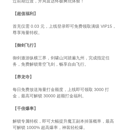
过前期过渡，开局直达终极爽玩体验！
【超值福利】
首充仅需 0.03 元，上线登录即可免费领取满级 VIP15，
尊享海量特权。
【御剑飞行】
御剑遨游纵横三界，剑啸山河踏遍九州，完成指定任
务，免费解锁青空飞剑，畅享自由飞行。
【养龙寺】
每日免费放送海量打金额度，上线即可领取 3000 打
金，最高可解锁 30000 超额打金福利。
【千倍爆率】
解锁专属特权，即可大幅提升魔王副本掉落概率，最高
可解锁 1000% 超高爆率，神装轻松爆。