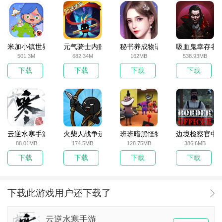
米加小镇世界2025官方版
元气骑士内购破解版
秘书养成物语
吸血鬼幸存者
501.3M
682.34M
162MB
538.93MB
下载
下载
下载
下载
云逆水寒手游
火柴人战争遗产无敌版
班班暗黑怪物生存挑战5
边境检察官中
88.01MB
174.5MB
128.75MB
386.6MB
下载
下载
下载
下载
下载此游戏用户还下载了
云逆水寒手游