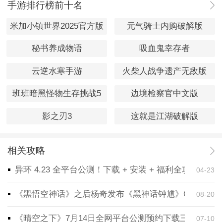
手游排行榜前十名
米加小镇世界2025官方版
元气骑士内购破解版
秘书养成物语
吸血鬼幸存者
云逆水寒手游
火柴人战争遗产无敌版
班班暗黑怪物生存挑战5
边境检察官中文版
影之刃3
这就是江湖破解版
相关攻略
异环 4.23 全平台公测！下载 + 安装 + 福利全攻略，
04-23
《黑悟空神话》之后杨奇发布《黑神话钟馗》CG！预告
08-20
《晴空之下》7月14日全网平台公测预约下载三端同步
07-10