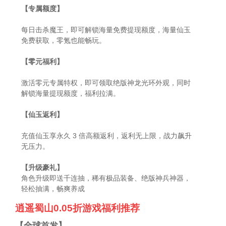
【专属额度】
每日击杀魔王，即可解锁海量免费提现额度，海量仙玉
免费获取，零氪也能畅玩。
【零元福利】
激活零元专属特权，即可领取绝版神龙光环外观，同时
解锁海量提现额度，福利拉满。
【仙玉返利】
充值仙玉享永久 3 倍高额返利，返利无上限，战力飙升
无压力。
【升级豪礼】
角色升级即送千连抽，稀有极品装备、绝版神兵神器，
轻松抽满，畅爽养成
逍遥蜀山0.05折游戏福利推荐
【全球首发】