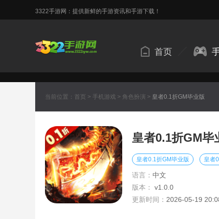
3322手游网：提供新鲜的手游资讯和手游下载！
首页
当前位置：
首页
>
手机游戏
>
角色扮演
>
皇者0.1折GM毕业版
皇者0.1折GM毕
皇者0.1折GM毕业版
皇者0
语言：
中文
版本：
v1.0.0
更新时间：
2026-05-19 20:0