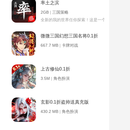
率土之滨
2GB
|
三国策略
全新的我的世界任你探索！这是一个小提示字段。
微微三国幻想三国名将0.1折
667.7 MB
|
卡牌对战
上古修仙0.1折
3.5M
|
角色扮演
玄影0.1折盗帅送真充版
430.2 MB
|
角色扮演