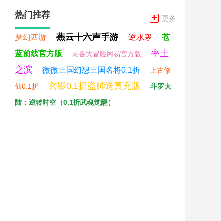
热门推荐
+
更多
燕云十六声手游
梦幻西游
逆水寒
苍
率土
蓝前线官方版
灵兽大冒险网易官方版
之滨
微微三国幻想三国名将0.1折
上古修
玄影0.1折盗帅送真充版
仙0.1折
斗罗大
陆：逆转时空（0.1折武魂觉醒）