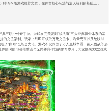
.1折GM版游戏推荐文案，在保留核心玩法与逆天福利的基础上，
经典三职业传奇手游。游戏在完美复刻“战法道”三大经典职业体系的基
1折的充值福利。玩家上线即可领取万元充值卡、海量元宝以及绝版时
实现了“白嫖”也能当大佬。游戏不仅保留了万人皇城争霸、百人团战等热
让你随时随地都能重温与兄弟并肩作战的传奇岁月，大家快来3322游戏