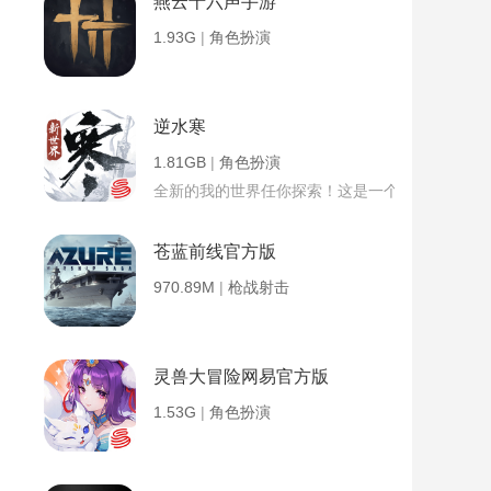
燕云十六声手游
1.93G
|
角色扮演
逆水寒
1.81GB
|
角色扮演
全新的我的世界任你探索！这是一个小提示字段。
苍蓝前线官方版
970.89M
|
枪战射击
灵兽大冒险网易官方版
1.53G
|
角色扮演