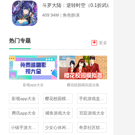
斗罗大陆：逆转时空（0.1折武魂觉醒）
409.94M
|
角色扮演
热门专题
+
更多
影视app大全
樱花校园模拟器合集
影视app大全
樱花校园模拟器合集
手机游戏盒子大全
腾讯app大全
捕鱼游戏大全
宫廷游戏大全
小镇手游大全免费下载
少女心休闲游戏推荐
奇异社区软件合集