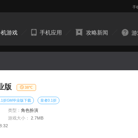
手
手机游戏
手机应用
攻略新闻
游
业版
38℃
.1折GM毕业版下载
皇者0.1折
类型：
角色扮演
游戏大小：
2.7MB
8:32