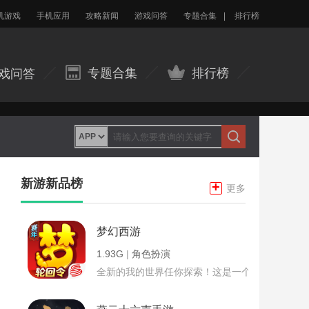
机游戏
手机应用
攻略新闻
游戏问答
专题合集
|
排行榜
专题合集
排行榜
戏问答
新游新品榜
+
更多
梦幻西游
1.93G
|
角色扮演
全新的我的世界任你探索！这是一个小提示字段。