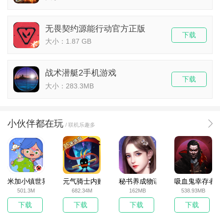
无畏契约源能行动官方正版
下载
大小：1.87 GB
战术潜艇2手机游戏
下载
大小：283.3MB
小伙伴都在玩
/ 联机乐趣多
米加小镇世界2025官方版
元气骑士内购破解版
秘书养成物语
吸血鬼幸存者
501.3M
682.34M
162MB
538.93MB
下载
下载
下载
下载