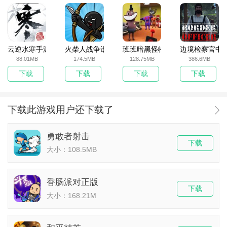
云逆水寒手游
火柴人战争遗产无敌版
班班暗黑怪物生存挑战5
边境检察官中
88.01MB
174.5MB
128.75MB
386.6MB
下载
下载
下载
下载
下载此游戏用户还下载了
勇敢者射击
下载
大小：108.5MB
香肠派对正版
下载
大小：168.21M