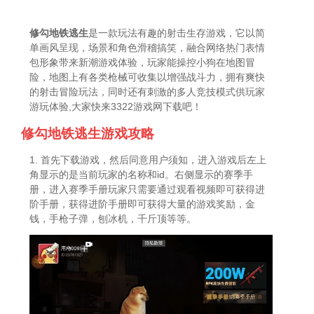
修勾地铁逃生
是一款玩法有趣的射击生存游戏，它以简
单画风呈现，场景和角色滑稽搞笑，融合网络热门表情
包形象带来新潮游戏体验，玩家能操控小狗在地图冒
险，地图上有各类枪械可收集以增强战斗力，拥有爽快
的射击冒险玩法，同时还有刺激的多人竞技模式供玩家
游玩体验,大家快来3322游戏网下载吧！
修勾地铁逃生游戏攻略
1. 首先下载游戏，然后同意用户须知，进入游戏后左上
角显示的是当前玩家的名称和id。右侧显示的赛季手
册，进入赛季手册玩家只需要通过观看视频即可获得进
阶手册，获得进阶手册即可获得大量的游戏奖励，金
钱，手枪子弹，刨冰机，千斤顶等等。