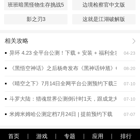
班班暗黑怪物生存挑战5
边境检察官中文版
影之刃3
这就是江湖破解版
相关攻略
异环 4.23 全平台公测！下载 + 安装 + 福利全攻略，
04-23
《黑悟空神话》之后杨奇发布《黑神话钟馗》CG！预告
08-20
《晴空之下》7月14日全网平台公测预约下载三端同步
07-10
斗罗大陆：猎魂世界公测倒计时1天，跟成龙大哥一起
07-10
米姆米姆哈公测定档7月24日 | 提前预约下载
07-07
首页
游戏
专题
应用
排行