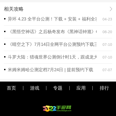
相关攻略
异环 4.23 全平台公测！下载 + 安装 + 福利全攻略，
04-23
《黑悟空神话》之后杨奇发布《黑神话钟馗》CG！预告
08-20
《晴空之下》7月14日全网平台公测预约下载三端同步
07-10
斗罗大陆：猎魂世界公测倒计时1天，跟成龙大哥一起
07-10
米姆米姆哈公测定档7月24日 | 提前预约下载
07-07
首页
游戏
专题
应用
排行