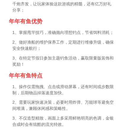
千炮齐发，让玩家体验这款游戏的精髓，还有亿万好礼
分享；
年年有鱼优势
1、掌握甩竿技巧，准确抛向理想钓点，节省饵料消耗；
2、做好渔船的维护保养工作，定期进行维修升级，确保
安全快速航行；
3、在特定节假日参加主题钓鱼活动，赢取限量版装饰和
奖励！
年年有鱼特点
1、操作仅需拖拽、点击或滑动屏幕，还有时间或步数限
制，后期物品掉落速度加快。
2、需要玩家快速决策，必要时用炸弹、万能球等避免空
间堆满，兼顾休闲感和策略性。
3、不仅造型精致，画面上多采用鲜艳明亮的色调，金银
合成时会有炫酷的流光特效。