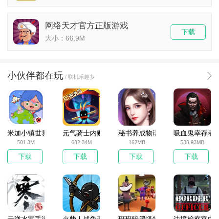
网络天才官方正版游戏
下载
大小：66.9M
小伙伴都在玩
/ 联机乐趣多
米加小镇世界2025官方版
元气骑士内购破解版
秘书养成物语
吸血鬼幸存者
501.3M
682.34M
162MB
538.93MB
下载
下载
下载
下载