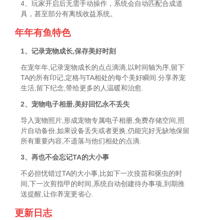
4、玩家开启后无需手动操作，系统会自动匹配合成道
具，甚至部分有离线收益系统。
年年有鱼特色
1、记录宠物成长,保存美好时刻
在宠年年,记录宠物成长的点点滴滴,以时间轴为序,留下
TA的所有印记,定格与TA相处的每个美好瞬间.分享养宠
生活,留下纪念,带给更多的人温暖和治愈.
2、宠物电子相册,美好回忆永不丢失
导入宠物照片,形成宠物专属电子相册,免费存储空间,照
片自动备份,如果设备丢失或者更换,仍能完好无缺地保留
所有重要内容,不遗落与他们相处的点滴.
3、再也不会忘记TA的大小事
不必担忧错过TA的大小事,比如下一次疫苗和驱虫的时
间,下一次剪指甲的时间,系统自动创建待办事项,到期推
送提醒,让你养宠更省心.
更新日志