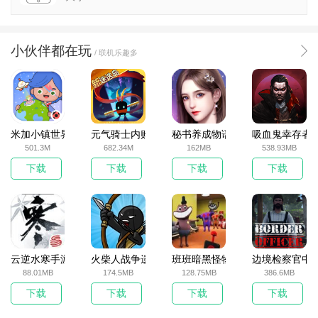
小伙伴都在玩
/ 联机乐趣多
米加小镇世界2025官方版
元气骑士内购破解版
秘书养成物语
吸血鬼幸存者
501.3M
682.34M
162MB
538.93MB
下载
下载
下载
下载
云逆水寒手游
火柴人战争遗产无敌版
班班暗黑怪物生存挑战5
边境检察官中
88.01MB
174.5MB
128.75MB
386.6MB
下载
下载
下载
下载