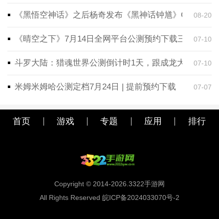
《黑悟空神话》之后杨奇发布《黑神话钟馗》CG！预告
08-20
《晴空之下》7月14日全网平台公测预约下载三端同步
07-10
斗罗大陆：猎魂世界公测倒计时1天，跟成龙大哥一起
07-10
米姆米姆哈公测定档7月24日 | 提前预约下载
07-07
首页
游戏
专题
应用
排行
Copyright © 2014-2026.3322手游网
All Rights Reserved 皖ICP备2024033070号-2