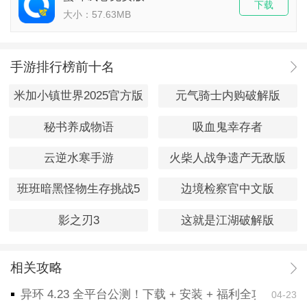
下载
大小：57.63MB
手游排行榜前十名
米加小镇世界2025官方版
元气骑士内购破解版
秘书养成物语
吸血鬼幸存者
云逆水寒手游
火柴人战争遗产无敌版
班班暗黑怪物生存挑战5
边境检察官中文版
影之刃3
这就是江湖破解版
相关攻略
异环 4.23 全平台公测！下载 + 安装 + 福利全攻略，
04-23