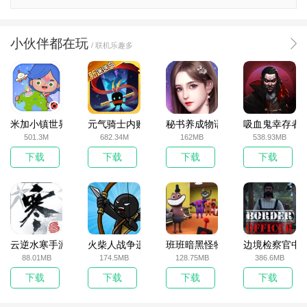
小伙伴都在玩
/ 联机乐趣多
米加小镇世界2025官方版
元气骑士内购破解版
秘书养成物语
吸血鬼幸存者
501.3M
682.34M
162MB
538.93MB
下载
下载
下载
下载
云逆水寒手游
火柴人战争遗产无敌版
班班暗黑怪物生存挑战5
边境检察官中
88.01MB
174.5MB
128.75MB
386.6MB
下载
下载
下载
下载