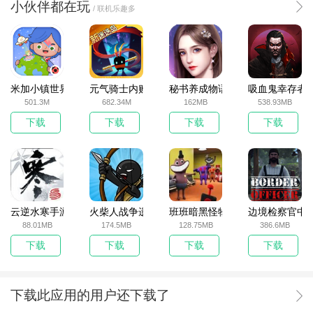
小伙伴都在玩
/ 联机乐趣多
米加小镇世界2025官方版
元气骑士内购破解版
秘书养成物语
吸血鬼幸存者
501.3M
682.34M
162MB
538.93MB
下载
下载
下载
下载
云逆水寒手游
火柴人战争遗产无敌版
班班暗黑怪物生存挑战5
边境检察官中
88.01MB
174.5MB
128.75MB
386.6MB
下载
下载
下载
下载
下载此应用的用户还下载了