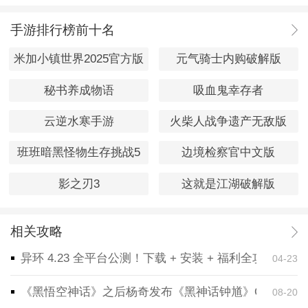
手游排行榜前十名
米加小镇世界2025官方版
元气骑士内购破解版
秘书养成物语
吸血鬼幸存者
云逆水寒手游
火柴人战争遗产无敌版
班班暗黑怪物生存挑战5
边境检察官中文版
影之刃3
这就是江湖破解版
相关攻略
异环 4.23 全平台公测！下载 + 安装 + 福利全攻略，
04-23
《黑悟空神话》之后杨奇发布《黑神话钟馗》CG！预告
08-20