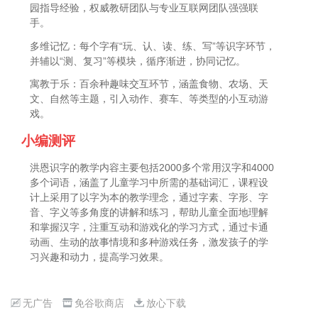
园指导经验，权威教研团队与专业互联网团队强强联
手。
多维记忆：每个字有“玩、认、读、练、写”等识字环节，
并辅以“测、复习”等模块，循序渐进，协同记忆。
寓教于乐：百余种趣味交互环节，涵盖食物、农场、天
文、自然等主题，引入动作、赛车、等类型的小互动游
戏。
小编测评
洪恩识字的教学内容主要包括2000多个常用汉字和4000
多个词语，涵盖了儿童学习中所需的基础词汇，课程设
计上采用了以字为本的教学理念，通过字素、字形、字
音、字义等多角度的讲解和练习，帮助儿童全面地理解
和掌握汉字，注重互动和游戏化的学习方式，通过卡通
动画、生动的故事情境和多种游戏任务，激发孩子的学
习兴趣和动力，提高学习效果。
无广告
免谷歌商店
放心下载