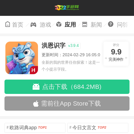
首页
游戏
应用
新闻
问答
洪恩识字
评分
v3.9.4
9.9
更新时间：2024-02-29 16:05:08
完美神作
全新的我的世界任你探索！这是一
个小提示字段。
点击下载（684.2MB)
需前往App Store下载
欧路词典app
今日文言文
#
#
TOP1
TOP2