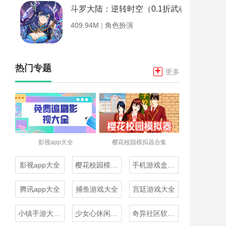
斗罗大陆：逆转时空（0.1折武魂觉醒）
409.94M
|
角色扮演
热门专题
+
更多
影视app大全
樱花校园模拟器合集
影视app大全
樱花校园模拟器合集
手机游戏盒子大全
腾讯app大全
捕鱼游戏大全
宫廷游戏大全
小镇手游大全免费下载
少女心休闲游戏推荐
奇异社区软件合集