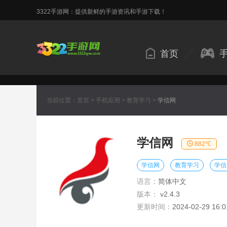
3322手游网：提供新鲜的手游资讯和手游下载！
首页
当前位置：
首页
>
手机应用
>
教育学习
>
学信网
学信网
882℃
学信网
教育学习
学信
语言：
简体中文
版本：
v2.4.3
更新时间：
2024-02-29 16:0