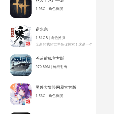
燕云十六声手游
1.93G
|
角色扮演
逆水寒
1.81GB
|
角色扮演
全新的我的世界任你探索！这是一个小提示字段。
苍蓝前线官方版
970.89M
|
枪战射击
灵兽大冒险网易官方版
1.53G
|
角色扮演