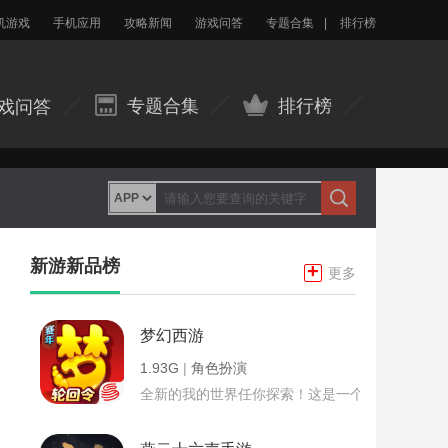
机游戏
手机应用
攻略新闻
游戏问答
专题合集
|
排行榜
专题合集
排行榜
戏问答
新游新品榜
+
更多
梦幻西游
1.93G
|
角色扮演
全新的我的世界任你探索！这是一个小提示字段。