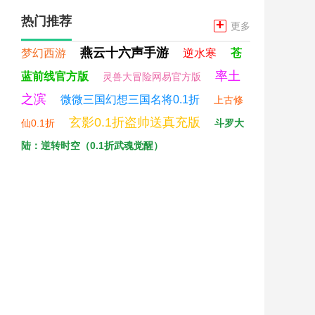
热门推荐
+
更多
燕云十六声手游
梦幻西游
逆水寒
苍
率土
蓝前线官方版
灵兽大冒险网易官方版
之滨
微微三国幻想三国名将0.1折
上古修
玄影0.1折盗帅送真充版
仙0.1折
斗罗大
陆：逆转时空（0.1折武魂觉醒）