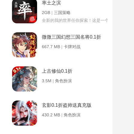
率土之滨
2GB
|
三国策略
全新的我的世界任你探索！这是一个小提示字段。
微微三国幻想三国名将0.1折
667.7 MB
|
卡牌对战
上古修仙0.1折
3.5M
|
角色扮演
玄影0.1折盗帅送真充版
430.2 MB
|
角色扮演