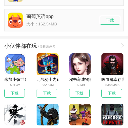
葡萄英语app
下载
大小：162.54MB
小伙伴都在玩
/ 联机乐趣多
米加小镇世界2025官方版
元气骑士内购破解版
秘书养成物语
吸血鬼幸存者
501.3M
682.34M
162MB
538.93MB
下载
下载
下载
下载