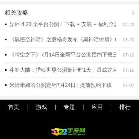
相关攻略
异环 4.23 全平台公测！下载 + 安装 + 福利全攻略，
04-23
《黑悟空神话》之后杨奇发布《黑神话钟馗》CG！预告
08-20
《晴空之下》7月14日全网平台公测预约下载三端同步
07-10
斗罗大陆：猎魂世界公测倒计时1天，跟成龙大哥一起
07-10
米姆米姆哈公测定档7月24日 | 提前预约下载
07-07
首页
游戏
专题
应用
排行