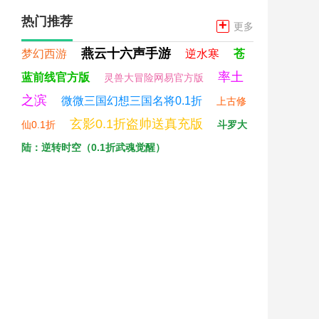
热门推荐
+
更多
燕云十六声手游
梦幻西游
逆水寒
苍
率土
蓝前线官方版
灵兽大冒险网易官方版
之滨
微微三国幻想三国名将0.1折
上古修
玄影0.1折盗帅送真充版
仙0.1折
斗罗大
陆：逆转时空（0.1折武魂觉醒）