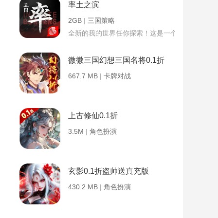
率土之滨
2GB
|
三国策略
全新的我的世界任你探索！这是一个小提示字段。
微微三国幻想三国名将0.1折
667.7 MB
|
卡牌对战
上古修仙0.1折
3.5M
|
角色扮演
玄影0.1折盗帅送真充版
430.2 MB
|
角色扮演