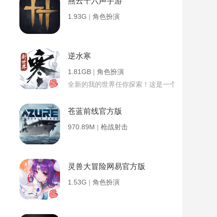
燕云十六声手游
1.93G
|
角色扮演
逆水寒
1.81GB
|
角色扮演
全新的我的世界任你探索！这是一个小提示字段。
苍蓝前线官方版
970.89M
|
枪战射击
灵兽大冒险网易官方版
1.53G
|
角色扮演