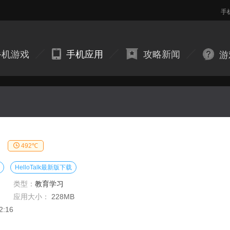
手
手机游戏
手机应用
攻略新闻
游
492℃
HelloTalk最新版下载
类型：
教育学习
应用大小：
228MB
2:16