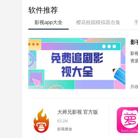
软件推荐
影视app大全
樱花校园模拟器合集
影
影
资
共
大师兄影视 官方版
63.2M
影视播放