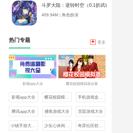
斗罗大陆：逆转时空（0.1折武魂觉醒）
409.94M
|
角色扮演
热门专题
+
更多
影视app大全
樱花校园模拟器合集
影视app大全
樱花校园模拟器合集
手机游戏盒子大全
腾讯app大全
捕鱼游戏大全
宫廷游戏大全
小镇手游大全免费下载
少女心休闲游戏推荐
奇异社区软件合集