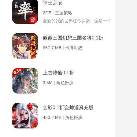
率土之滨
2GB
|
三国策略
全新的我的世界任你探索！这是一个小提示字段。
微微三国幻想三国名将0.1折
667.7 MB
|
卡牌对战
上古修仙0.1折
3.5M
|
角色扮演
玄影0.1折盗帅送真充版
430.2 MB
|
角色扮演