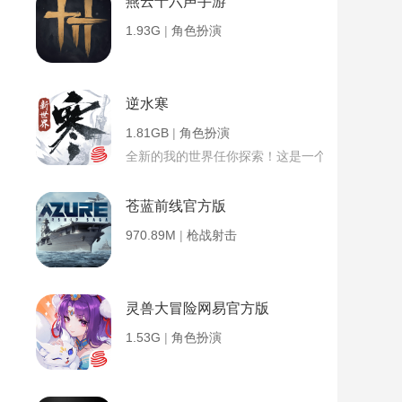
燕云十六声手游
1.93G
|
角色扮演
逆水寒
1.81GB
|
角色扮演
全新的我的世界任你探索！这是一个小提示字段。
苍蓝前线官方版
970.89M
|
枪战射击
灵兽大冒险网易官方版
1.53G
|
角色扮演