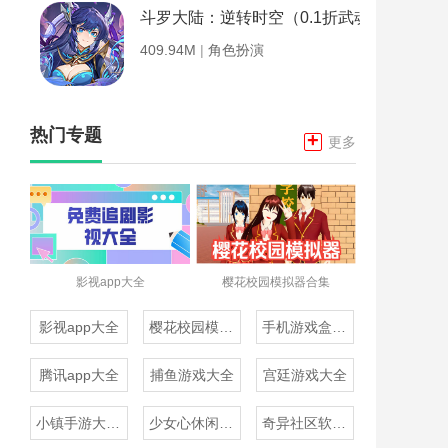
斗罗大陆：逆转时空（0.1折武魂觉醒）
409.94M
|
角色扮演
热门专题
+
更多
影视app大全
樱花校园模拟器合集
影视app大全
樱花校园模拟器合集
手机游戏盒子大全
腾讯app大全
捕鱼游戏大全
宫廷游戏大全
小镇手游大全免费下载
少女心休闲游戏推荐
奇异社区软件合集