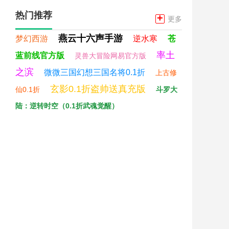
热门推荐
+
更多
燕云十六声手游
梦幻西游
逆水寒
苍
率土
蓝前线官方版
灵兽大冒险网易官方版
之滨
微微三国幻想三国名将0.1折
上古修
玄影0.1折盗帅送真充版
仙0.1折
斗罗大
陆：逆转时空（0.1折武魂觉醒）