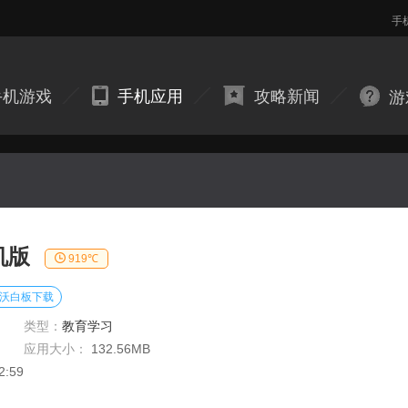
手
手机游戏
手机应用
攻略新闻
游
机版
919℃
沃白板下载
类型：
教育学习
应用大小：
132.56MB
2:59