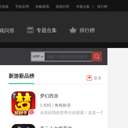
机游戏
手机应用
攻略新闻
游戏问答
专题合集
|
排行榜
专题合集
排行榜
戏问答
新游新品榜
+
更多
梦幻西游
1.93G
|
角色扮演
全新的我的世界任你探索！这是一个小提示字段。