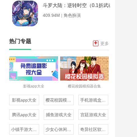
斗罗大陆：逆转时空（0.1折武魂觉醒）
409.94M
|
角色扮演
热门专题
+
更多
影视app大全
樱花校园模拟器合集
影视app大全
樱花校园模拟器合集
手机游戏盒子大全
腾讯app大全
捕鱼游戏大全
宫廷游戏大全
小镇手游大全免费下载
少女心休闲游戏推荐
奇异社区软件合集