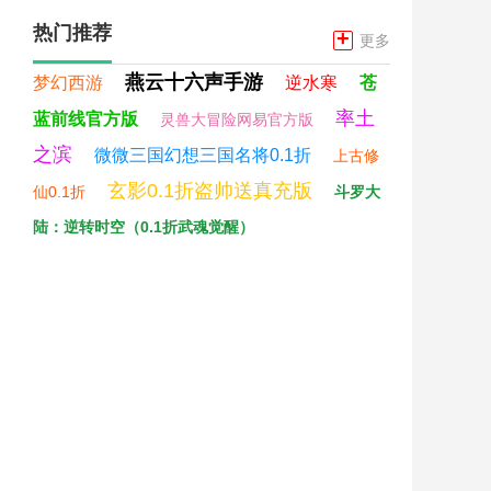
热门推荐
+
更多
燕云十六声手游
梦幻西游
逆水寒
苍
率土
蓝前线官方版
灵兽大冒险网易官方版
之滨
微微三国幻想三国名将0.1折
上古修
玄影0.1折盗帅送真充版
仙0.1折
斗罗大
陆：逆转时空（0.1折武魂觉醒）