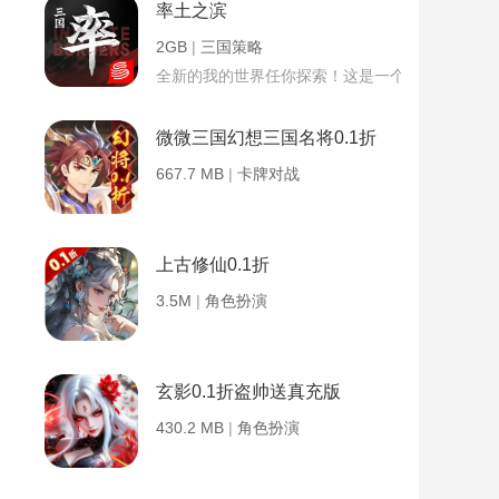
率土之滨
2GB
|
三国策略
全新的我的世界任你探索！这是一个小提示字段。
微微三国幻想三国名将0.1折
667.7 MB
|
卡牌对战
上古修仙0.1折
3.5M
|
角色扮演
玄影0.1折盗帅送真充版
430.2 MB
|
角色扮演