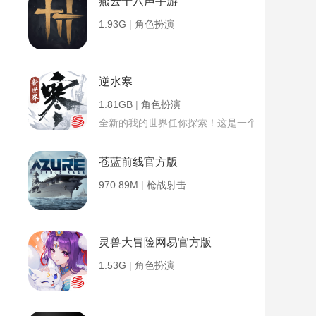
燕云十六声手游
1.93G
|
角色扮演
逆水寒
1.81GB
|
角色扮演
全新的我的世界任你探索！这是一个小提示字段。
苍蓝前线官方版
970.89M
|
枪战射击
灵兽大冒险网易官方版
1.53G
|
角色扮演