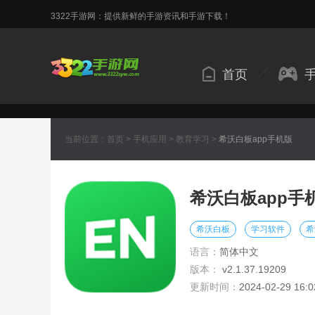
3322手游网：提供新鲜的手游资讯和手游下载！
首页
当前位置：
首页
>
手机应用
>
教育学习
>
希沃白板app手机版
希沃白板app手
希沃白板
学习软件
希
语言：
简体中文
版本：
v2.1.37.19209
更新时间：
2024-02-29 16:0