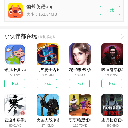
葡萄英语app
下载
大小：162.54MB
小伙伴都在玩
/ 联机乐趣多
米加小镇世界2025官方版
元气骑士内购破解版
秘书养成物语
吸血鬼幸存者
501.3M
682.34M
162MB
538.93MB
下载
下载
下载
下载
云逆水寒手游
火柴人战争遗产无敌版
班班暗黑怪物生存挑战5
边境检察官中
88.01MB
174.5MB
128.75MB
386.6MB