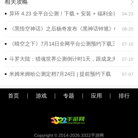
相关攻略
异环 4.23 全平台公测！下载 + 安装 + 福利全攻略，
04-23
《黑悟空神话》之后杨奇发布《黑神话钟馗》CG！预告
08-20
《晴空之下》7月14日全网平台公测预约下载三端同步
07-10
斗罗大陆：猎魂世界公测倒计时1天，跟成龙大哥一起
07-10
米姆米姆哈公测定档7月24日 | 提前预约下载
07-07
首页
游戏
专题
应用
排行
Copyright © 2014-2026.3322手游网