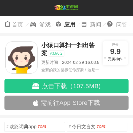
首页
游戏
应用
新闻
问答
小猿口算扫一扫出答
评分
9.9
案
v3.66.2
完美神作
更新时间：2024-02-29 16:03:52
全新的我的世界任你探索！这是一
个小提示字段。
点击下载（107.5MB)
需前往App Store下载
欧路词典app
今日文言文
#
#
TOP1
TOP2