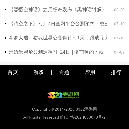
《黑悟空神话》之后杨奇发布《黑神话钟馗》CG！预告
08-20
《晴空之下》7月14日全网平台公测预约下载三端同步
07-10
斗罗大陆：猎魂世界公测倒计时1天，跟成龙大哥一起
07-10
米姆米姆哈公测定档7月24日 | 提前预约下载
07-07
首页
游戏
专题
应用
排行
Copyright © 2014-2026.3322手游网
All Rights Reserved 皖ICP备2024033070号-2