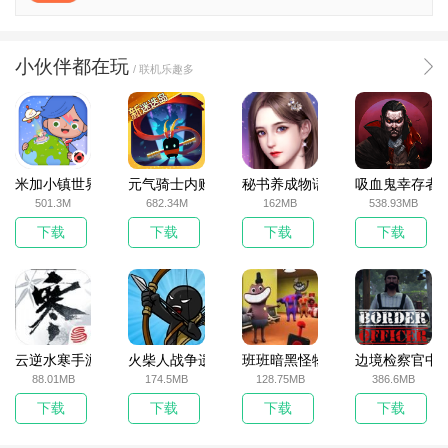
小伙伴都在玩
/ 联机乐趣多
米加小镇世界2025官方版
元气骑士内购破解版
秘书养成物语
吸血鬼幸存者
501.3M
682.34M
162MB
538.93MB
下载
下载
下载
下载
云逆水寒手游
火柴人战争遗产无敌版
班班暗黑怪物生存挑战5
边境检察官中
88.01MB
174.5MB
128.75MB
386.6MB
下载
下载
下载
下载