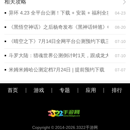
相关攻略
异环 4.23 全平台公测！下载 + 安装 + 福利全攻略，
04-23
《黑悟空神话》之后杨奇发布《黑神话钟馗》CG！预告
08-20
《晴空之下》7月14日全网平台公测预约下载三端同步
07-10
斗罗大陆：猎魂世界公测倒计时1天，跟成龙大哥一起
07-10
米姆米姆哈公测定档7月24日 | 提前预约下载
07-07
首页
游戏
专题
应用
排行
Copyright © 2014-2026.3322手游网