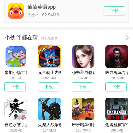
葡萄英语app
下载
大小：162.54MB
小伙伴都在玩
/ 联机乐趣多
米加小镇世界2025官方版
元气骑士内购破解版
秘书养成物语
吸血鬼幸存者
501.3M
682.34M
162MB
538.93MB
下载
下载
下载
下载
云逆水寒手游
火柴人战争遗产无敌版
班班暗黑怪物生存挑战5
边境检察官中
88.01MB
174.5MB
128.75MB
386.6MB