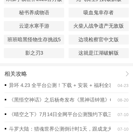
秘书养成物语
吸血鬼幸存者
云逆水寒手游
火柴人战争遗产无敌版
班班暗黑怪物生存挑战5
边境检察官中文版
影之刃3
这就是江湖破解版
相关攻略
异环 4.23 全平台公测！下载 + 安装 + 福利全攻略，
04-23
《黑悟空神话》之后杨奇发布《黑神话钟馗》CG！预告
08-20
《晴空之下》7月14日全网平台公测预约下载三端同步
07-10
斗罗大陆：猎魂世界公测倒计时1天，跟成龙大哥一起
07-10