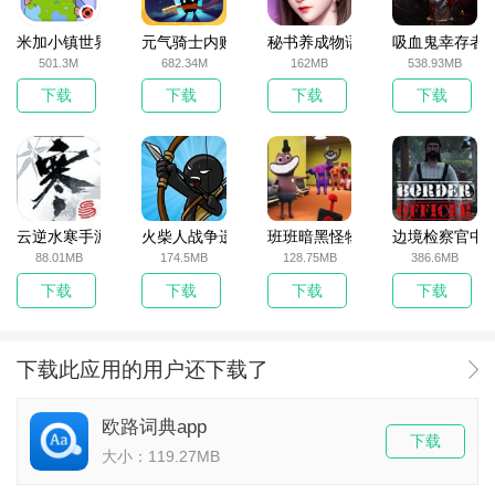
米加小镇世界2025官方版
元气骑士内购破解版
秘书养成物语
吸血鬼幸存者
501.3M
682.34M
162MB
538.93MB
下载
下载
下载
下载
云逆水寒手游
火柴人战争遗产无敌版
班班暗黑怪物生存挑战5
边境检察官中
88.01MB
174.5MB
128.75MB
386.6MB
下载
下载
下载
下载
下载此应用的用户还下载了
欧路词典app
下载
大小：119.27MB