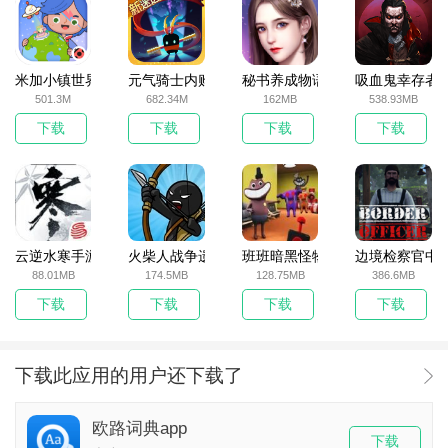
米加小镇世界2025官方版
元气骑士内购破解版
秘书养成物语
吸血鬼幸存者
501.3M
682.34M
162MB
538.93MB
下载
下载
下载
下载
云逆水寒手游
火柴人战争遗产无敌版
班班暗黑怪物生存挑战5
边境检察官中
88.01MB
174.5MB
128.75MB
386.6MB
下载
下载
下载
下载
下载此应用的用户还下载了
欧路词典app
下载