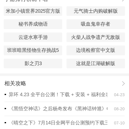
米加小镇世界2025官方版
元气骑士内购破解版
秘书养成物语
吸血鬼幸存者
云逆水寒手游
火柴人战争遗产无敌版
班班暗黑怪物生存挑战5
边境检察官中文版
影之刃3
这就是江湖破解版
相关攻略
异环 4.23 全平台公测！下载 + 安装 + 福利全攻略，
04-23
《黑悟空神话》之后杨奇发布《黑神话钟馗》CG！预告
08-20
《晴空之下》7月14日全网平台公测预约下载三端同步
07-10